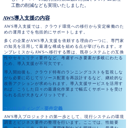
工数の削減なども実現いたしました。
AWS導入支援の内容
AWS導入支援では、クラウド環境への移行から安定稼働のた
めの運用までを包括的にサポートします。
多くの企業がAWS導入支援を依頼する理由の一つに、専門家
の知見を活用して最適な構成を組める点が挙げられます。オ
ンプレミスからAWSへ移行する際は、既存システムとの互換
性やセキュリティ要件など、考慮すべき要素が多岐にわたる
ため、導入支援が不可欠です。
導入開始後も、クラウド特有のランニングコストを監視しな
がら必要に応じてリソース配置を再設計するなど、継続的な
改善アクションが求められます。導入支援サービスを活用す
れば、こうした日々の最適化作業まで幅広くサポートを受け
られる点が大きなメリットです。
コンサルティング・要件定義
AWS導入プロジェクトの第一歩として、現行システムの環境
調査とビジネス要件の整理を行います。ここでは、性能要