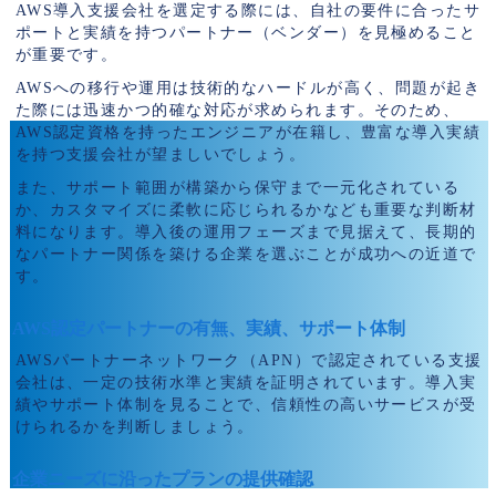
AWS導入支援会社を選定する際には、自社の要件に合ったサ
ポートと実績を持つパートナー（ベンダー）を見極めること
が重要です。
AWSへの移行や運用は技術的なハードルが高く、問題が起き
た際には迅速かつ的確な対応が求められます。そのため、
AWS認定資格を持ったエンジニアが在籍し、豊富な導入実績
を持つ支援会社が望ましいでしょう。
また、サポート範囲が構築から保守まで一元化されている
か、カスタマイズに柔軟に応じられるかなども重要な判断材
料になります。導入後の運用フェーズまで見据えて、長期的
なパートナー関係を築ける企業を選ぶことが成功への近道で
す。
AWS認定パートナーの有無、実績、サポート体制
AWSパートナーネットワーク（APN）で認定されている支援
会社は、一定の技術水準と実績を証明されています。導入実
績やサポート体制を見ることで、信頼性の高いサービスが受
けられるかを判断しましょう。
企業ニーズに沿ったプランの提供確認