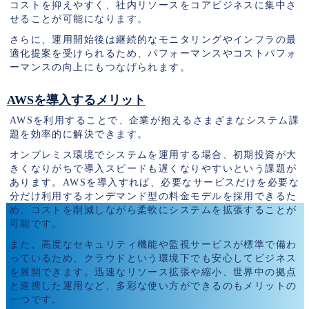
コストを抑えやすく、社内リソースをコアビジネスに集中さ
せることが可能になります。
さらに、運用開始後は継続的なモニタリングやインフラの最
適化提案を受けられるため、パフォーマンスやコストパフォ
ーマンスの向上にもつなげられます。
AWSを導入するメリット
AWSを利用することで、企業が抱えるさまざまなシステム課
題を効率的に解決できます。
オンプレミス環境でシステムを運用する場合、初期投資が大
きくなりがちで導入スピードも遅くなりやすいという課題が
あります。AWSを導入すれば、必要なサービスだけを必要な
分だけ利用するオンデマンド型の料金モデルを採用できるた
め、コストを削減しながら柔軟にシステムを拡張することが
可能です。
また、高度なセキュリティ機能や監視サービスが標準で備わ
っているため、クラウドという環境下でも安心してビジネス
を展開できます。迅速なリソース拡張や縮小、世界中の拠点
と連携した運用など、多彩な使い方ができるのもメリットの
一つです。