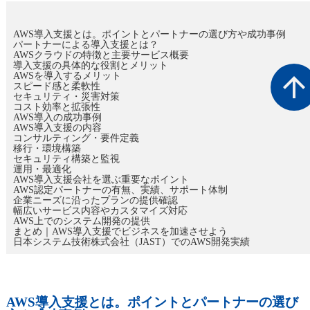
AWS導入支援とは。ポイントとパートナーの選び方や成功事例
パートナーによる導入支援とは？
AWSクラウドの特徴と主要サービス概要
導入支援の具体的な役割とメリット
AWSを導入するメリット
arrow_upwar
スピード感と柔軟性
セキュリティ・災害対策
コスト効率と拡張性
AWS導入の成功事例
AWS導入支援の内容
コンサルティング・要件定義
移行・環境構築
セキュリティ構築と監視
運用・最適化
AWS導入支援会社を選ぶ重要なポイント
AWS認定パートナーの有無、実績、サポート体制
企業ニーズに沿ったプランの提供確認
幅広いサービス内容やカスタマイズ対応
AWS上でのシステム開発の提供
まとめ｜AWS導入支援でビジネスを加速させよう
日本システム技術株式会社（JAST）でのAWS開発実績
AWS導入支援とは。ポイントとパートナーの選び