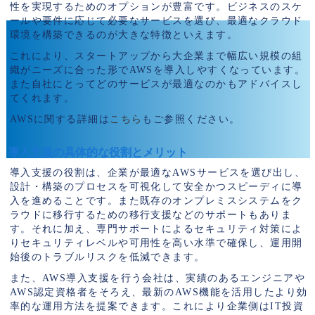
性を実現するためのオプションが豊富です。ビジネスのスケ
ールや要件に応じて必要なサービスを選び、最適なクラウド
環境を構築できるのが大きな特徴といえます。
これにより、スタートアップから大企業まで幅広い規模の組
織がニーズに合った形でAWSを導入しやすくなっています。
また自社にとってどのサービスが最適なのかもアドバイスし
てくれます。
AWSに関する詳細は
こちら
もご参照ください。
導入支援の具体的な役割とメリット
導入支援の役割は、企業が最適なAWSサービスを選び出し、
設計・構築のプロセスを可視化して安全かつスピーディに導
入を進めることです。また既存のオンプレミスシステムをク
ラウドに移行するための移行支援などのサポートもありま
す。それに加え、専門サポートによるセキュリティ対策によ
りセキュリティレベルや可用性を高い水準で確保し、運用開
始後のトラブルリスクを低減できます。
また、AWS導入支援を行う会社は、実績のあるエンジニアや
AWS認定資格者をそろえ、最新のAWS機能を活用したより効
率的な運用方法を提案できます。これにより企業側はIT投資