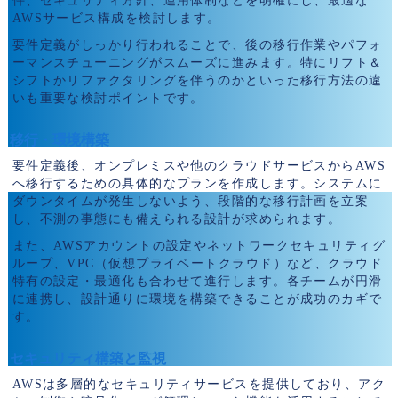
件、セキュリティ方針、運用体制などを明確にし、最適な
AWSサービス構成を検討します。
要件定義がしっかり行われることで、後の移行作業やパフォ
ーマンスチューニングがスムーズに進みます。特にリフト＆
シフトかリファクタリングを伴うのかといった移行方法の違
いも重要な検討ポイントです。
移行・環境構築
要件定義後、オンプレミスや他のクラウドサービスからAWS
へ移行するための具体的なプランを作成します。システムに
ダウンタイムが発生しないよう、段階的な移行計画を立案
し、不測の事態にも備えられる設計が求められます。
また、AWSアカウントの設定やネットワークセキュリティグ
ループ、VPC（仮想プライベートクラウド）など、クラウド
特有の設定・最適化も合わせて進行します。各チームが円滑
に連携し、設計通りに環境を構築できることが成功のカギで
す。
セキュリティ構築と監視
AWSは多層的なセキュリティサービスを提供しており、アク