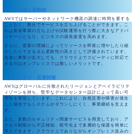
スピード感と柔軟性
AWSではサーバーやネットワーク機器の調達に時間を要する
ことなく、数分でサービスを立ち上げることができます。こ
れは新規事業の立ち上げや試験運用を行う際に大きなアドバ
ンテージとなり、ビジネスの成長速度を高めます。
さらに、需要の増減によってリソースを即座に増やしたり縮
小したりできる点も柔軟性の高さとして評価されています。
急速に事業が拡大しても、クラウド上でスピーディに対応で
きるのはオンプレミスでは難しいメリットです。
セキュリティ・災害対策
AWSはグローバルに分散されたリージョンとアベイラビリテ
ィゾーンを持ち、堅牢なデータセンター設計によって高い可
用性を実現しています。これにより、自然災害や障害が発生
した場合でもシステムがダウンしにくく、事業継続を支えま
す。
また、多数のセキュリティ関連サービスを用意しており、ア
クセス制限から不正検知、暗号化まで多層的な保護を簡単に
導入できます。クラウド上でありながらオンプレミス並みの