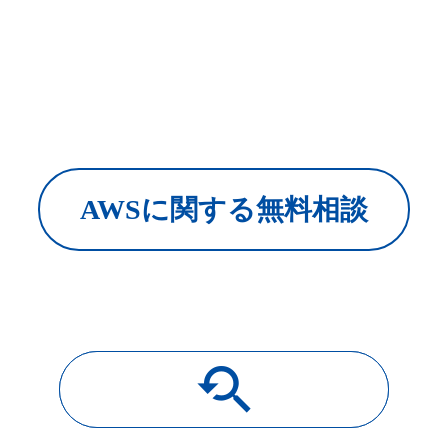
AWSに関する無料相談
youtube_searched_for
導入事例一覧