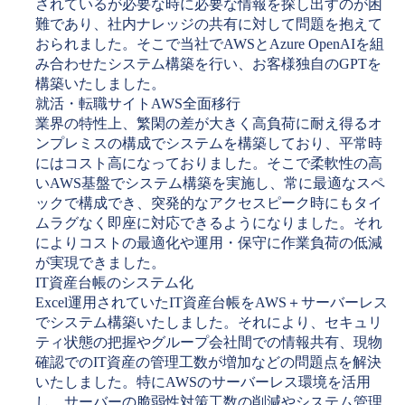
されているが必要な時に必要な情報を探し出すのが困
難であり、社内ナレッジの共有に対して問題を抱えて
おられました。そこで当社でAWSとAzure OpenAIを組
み合わせたシステム構築を行い、お客様独自のGPTを
構築いたしました。
就活・転職サイトAWS全面移行
業界の特性上、繁閑の差が大きく高負荷に耐え得るオ
ンプレミスの構成でシステムを構築しており、平常時
にはコスト高になっておりました。そこで柔軟性の高
いAWS基盤でシステム構築を実施し、常に最適なスペ
ックで構成でき、突発的なアクセスピーク時にもタイ
ムラグなく即座に対応できるようになりました。それ
によりコストの最適化や運用・保守に作業負荷の低減
が実現できました。
IT資産台帳のシステム化
Excel運用されていたIT資産台帳をAWS＋サーバーレス
でシステム構築いたしました。それにより、セキュリ
ティ状態の把握やグループ会社間での情報共有、現物
確認でのIT資産の管理工数が増加などの問題点を解決
いたしました。特にAWSのサーバーレス環境を活用
し、サーバーの脆弱性対策工数の削減やシステム管理