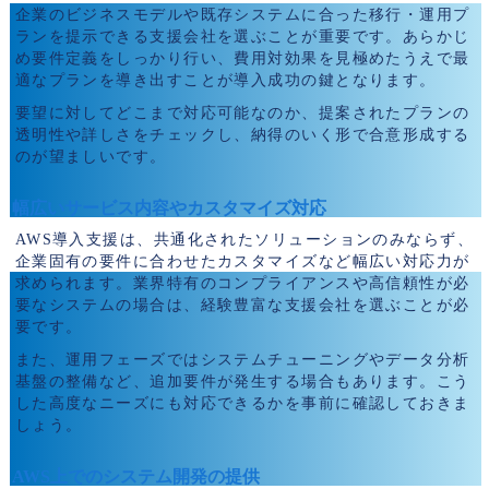
企業のビジネスモデルや既存システムに合った移行・運用プ
ランを提示できる支援会社を選ぶことが重要です。あらかじ
め要件定義をしっかり行い、費用対効果を見極めたうえで最
適なプランを導き出すことが導入成功の鍵となります。
要望に対してどこまで対応可能なのか、提案されたプランの
透明性や詳しさをチェックし、納得のいく形で合意形成する
のが望ましいです。
幅広いサービス内容やカスタマイズ対応
AWS導入支援は、共通化されたソリューションのみならず、
企業固有の要件に合わせたカスタマイズなど幅広い対応力が
求められます。業界特有のコンプライアンスや高信頼性が必
要なシステムの場合は、経験豊富な支援会社を選ぶことが必
要です。
また、運用フェーズではシステムチューニングやデータ分析
基盤の整備など、追加要件が発生する場合もあります。こう
した高度なニーズにも対応できるかを事前に確認しておきま
しょう。
AWS上でのシステム開発の提供