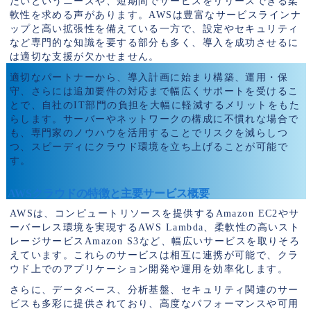
たいというニーズや、短期間でサービスをリリースできる柔
軟性を求める声があります。AWSは豊富なサービスラインナ
ップと高い拡張性を備えている一方で、設定やセキュリティ
など専門的な知識を要する部分も多く、導入を成功させるに
は適切な支援が欠かせません。
適切なパートナーから、導入計画に始まり構築、運用・保
守、さらには追加要件の対応まで幅広くサポートを受けるこ
とで、自社のIT部門の負担を大幅に軽減するメリットをもた
らします。サーバーやネットワークの構成に不慣れな場合で
も、専門家のノウハウを活用することでリスクを減らしつ
つ、スピーディにクラウド環境を立ち上げることが可能で
す。
AWSクラウドの特徴と主要サービス概要
AWSは、コンピュートリソースを提供するAmazon EC2やサ
ーバーレス環境を実現するAWS Lambda、柔軟性の高いスト
レージサービスAmazon S3など、幅広いサービスを取りそろ
えています。これらのサービスは相互に連携が可能で、クラ
ウド上でのアプリケーション開発や運用を効率化します。
さらに、データベース、分析基盤、セキュリティ関連のサー
ビスも多彩に提供されており、高度なパフォーマンスや可用