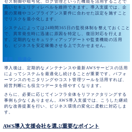
セス制御や暗号化、ログ管理といった機能を活用することで
高いセキュリティレベルを維持できます。導入支援では、企
業の業種やコンプライアンス要件に合わせた設定を施すこと
でリスクを最小化します。
システムによっては24時間365日の監視体制を整えておくこと
で、異常発生時に迅速に原因を特定し、復旧対応を行えま
す。定期的なセキュリティアップデートや監査機能の活用
も、ビジネスを安定稼働させる上で欠かせません。
運用・最適化
導入後は、定期的なメンテナンスや最新AWSサービスの活用
によってシステムを最適化し続けることが重要です。パフォ
ーマンスのモニタリングやコスト管理ツールを活用すれば、
経営判断にも役立つデータを得やすくなります。
さらに、必要に応じてインフラ全体をリファクタリングする
事例も少なくありません。AWS導入支援では、こうした継続
的な改善提案を行い、ビジネス環境の変化に柔軟に対応しま
す。
AWS導入支援会社を選ぶ重要なポイント