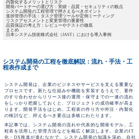
内製化するメリットとリスク
開発パートナーの選び方：実績・品質・セキュリティの観点
システム開発の工程管理で押さえるべきポイント
進捗管理の手法：タスク管理ツールや定例ミーティング
リスクアセスメントと変更管理の重要性
品質保証の考え方：レビューやテストの徹底
まとめ
日本システム技術株式会社（JAST）における導入事例
システム開発の工程を徹底解説：流れ・手法・工
程表作成まで
システム開発は、企業のビジネスやサービスを支える重要な
プロセスです。新たな仕組みや機能を実装するうえで、要件
のすり合わせからリリース後の運用・保守までの一連の流れ
をしっかり把握しておくと、プロジェクトの成功確率が高ま
ります。開発手法をはじめ、工程表の作り方や外注・内製化
の検討など、抑えるべき要点は多岐にわたります。
本記事では、システム開発の流れや代表的な開発モデル、工
程表を活用した管理方法などを幅広く解説します。企業のIT
化・DX推進が進むなかで、システム開発の知識を深め、自社