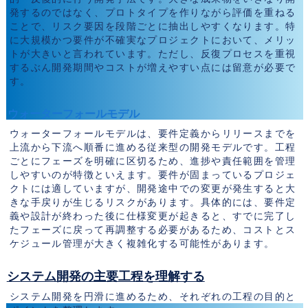
発するのではなく、プロトタイプを作りながら評価を重ねる
ことで、リスク要因を段階ごとに抽出しやすくなります。特
に大規模かつ要件が不確実なプロジェクトにおいて、メリッ
トが大きいと言われています。ただし、反復プロセスを重視
するぶん開発期間やコストが増えやすい点には留意が必要で
す。
ウォーターフォールモデル
ウォーターフォールモデルは、要件定義からリリースまでを
上流から下流へ順番に進める従来型の開発モデルです。工程
ごとにフェーズを明確に区切るため、進捗や責任範囲を管理
しやすいのが特徴といえます。要件が固まっているプロジェ
クトには適していますが、開発途中での変更が発生すると大
きな手戻りが生じるリスクがあります。具体的には、要件定
義や設計が終わった後に仕様変更が起きると、すでに完了し
たフェーズに戻って再調整する必要があるため、コストとス
ケジュール管理が大きく複雑化する可能性があります。
システム開発の主要工程を理解する
システム開発を円滑に進めるため、それぞれの工程の目的と