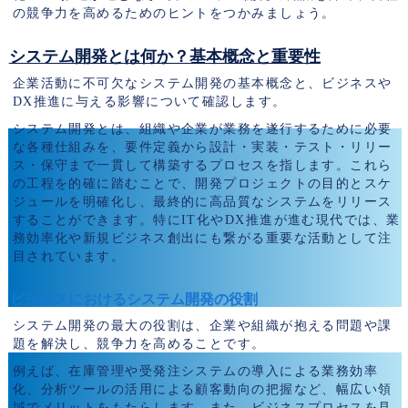
の競争力を高めるためのヒントをつかみましょう。
システム開発とは何か？基本概念と重要性
企業活動に不可欠なシステム開発の基本概念と、ビジネスや
DX推進に与える影響について確認します。
システム開発とは、組織や企業が業務を遂行するために必要
な各種仕組みを、要件定義から設計・実装・テスト・リリー
ス・保守まで一貫して構築するプロセスを指します。これら
の工程を的確に踏むことで、開発プロジェクトの目的とスケ
ジュールを明確化し、最終的に高品質なシステムをリリース
することができます。特にIT化やDX推進が進む現代では、業
務効率化や新規ビジネス創出にも繋がる重要な活動として注
目されています。
ビジネスにおけるシステム開発の役割
システム開発の最大の役割は、企業や組織が抱える問題や課
題を解決し、競争力を高めることです。
例えば、在庫管理や受発注システムの導入による業務効率
化、分析ツールの活用による顧客動向の把握など、幅広い領
域でメリットをもたらします。また、ビジネスプロセスを見