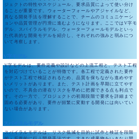
ジェクトの特性やスケジュール、要求品質によって使い分け
ることが重要です。ウォーターフォールやアジャイルなど、
異なる開発手法を理解することで、チームのコミュニケーシ
ョンや品質管理が円滑に進むようになります。ここではV字モ
デル、スパイラルモデル、ウォーターフォールモデルといっ
た代表的な開発モデルを紹介し、それぞれの強みと弱みにつ
いて考察します。
V字モデル
V字モデルは、要件定義や設計などの上流工程と、テスト工程
を対応づけていることが特徴です。各工程で定義された要件
がテスト工程で検証されるため、品質を保ちながら進めやす
いメリットがあります。また、テスト計画を早期に立てやす
いので、不具合の潜在リスクを早めに把握できる点も利点で
す。その一方で、プロジェクトの初期段階で要求を詳細まで
固める必要があり、要件が頻繁に変動する開発には向いてい
ない場合があります。
スパイラルモデル
スパイラルモデルは、リスク低減を目的に試作と検証を段階
的・反復的に行う開発手法です。大きな成果物をいきなり開