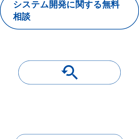
システム開発に関する無料
相談
youtube_searched_for
導入事例一覧