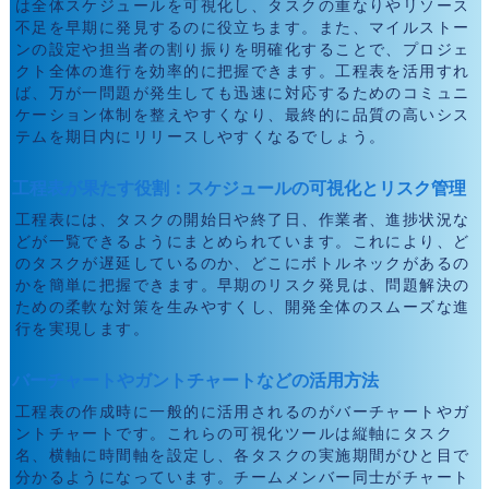
は全体スケジュールを可視化し、タスクの重なりやリソース
不足を早期に発見するのに役立ちます。また、マイルストー
ンの設定や担当者の割り振りを明確化することで、プロジェ
クト全体の進行を効率的に把握できます。工程表を活用すれ
ば、万が一問題が発生しても迅速に対応するためのコミュニ
ケーション体制を整えやすくなり、最終的に品質の高いシス
テムを期日内にリリースしやすくなるでしょう。
工程表が果たす役割：スケジュールの可視化とリスク管理
工程表には、タスクの開始日や終了日、作業者、進捗状況な
どが一覧できるようにまとめられています。これにより、ど
のタスクが遅延しているのか、どこにボトルネックがあるの
かを簡単に把握できます。早期のリスク発見は、問題解決の
ための柔軟な対策を生みやすくし、開発全体のスムーズな進
行を実現します。
バーチャートやガントチャートなどの活用方法
工程表の作成時に一般的に活用されるのがバーチャートやガ
ントチャートです。これらの可視化ツールは縦軸にタスク
名、横軸に時間軸を設定し、各タスクの実施期間がひと目で
分かるようになっています。チームメンバー同士がチャート