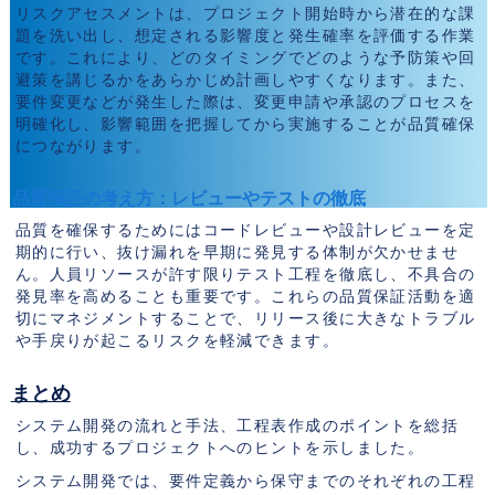
リスクアセスメントは、プロジェクト開始時から潜在的な課
題を洗い出し、想定される影響度と発生確率を評価する作業
です。これにより、どのタイミングでどのような予防策や回
避策を講じるかをあらかじめ計画しやすくなります。また、
要件変更などが発生した際は、変更申請や承認のプロセスを
明確化し、影響範囲を把握してから実施することが品質確保
につながります。
品質保証の考え方：レビューやテストの徹底
品質を確保するためにはコードレビューや設計レビューを定
期的に行い、抜け漏れを早期に発見する体制が欠かせませ
ん。人員リソースが許す限りテスト工程を徹底し、不具合の
発見率を高めることも重要です。これらの品質保証活動を適
切にマネジメントすることで、リリース後に大きなトラブル
や手戻りが起こるリスクを軽減できます。
まとめ
システム開発の流れと手法、工程表作成のポイントを総括
し、成功するプロジェクトへのヒントを示しました。
システム開発では、要件定義から保守までのそれぞれの工程