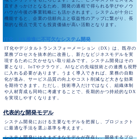
直すきっかけとなるため、開発の過程で得られる学びやノウ
ハウが今後の事業戦略にも活かされます。システムが十分に
機能すると、企業の信頼向上と収益性のアップに繋がり、長
期的な視点で見ても投資価値が高い活動となります。
IT化・DX推進に不可欠なシステム開発
IT化やデジタルトランスフォーメーション（DX）は、既存の
業務プロセスを抜本的に改善し、新たなビジネスモデルを実
現するために欠かせない取り組みです。システム開発はその
要となり、IoTやクラウド、AIなどの先端技術との連携も視野
に入れる必要があります。うまく導入できれば、業務の自動
化が進み、サービス品質の向上やコスト削減など大きな効果
を期待できます。ただし、技術導入だけではなく、組織体制
や人材育成も同時に考慮することで、長期的かつ持続的なDX
を実現しやすくなります。
代表的な開発モデル
システム開発における主要なモデルを把握し、プロジェクト
に最適な手法を選ぶ基準を考えます。
システム開発にはさまざまなモデルが存在し、開発するプロ