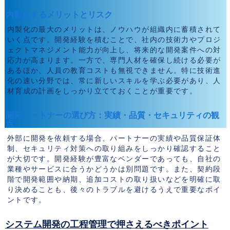
内製化するメリットとリスク
内製化の最大のメリットは、ノウハウが組織内に蓄積されて
いく点です。開発経験を積むことで、社内の技術力やプロジ
ェクトマネジメント能力が向上し、将来的な開発案件への対
応力が高まります。一方で、専門人材を確保し続ける必要が
あるほか、人員の教育コストも無視できません。特に技術進
化の速い分野では、常に新しいスキルを学ぶ必要があり、人
材育成の計画をしっかり立てておくことが重要です。
開発パートナーの選び方：実績・品質・セキュリティの観
点
外部に開発を依頼する場合、パートナーの実績や品質保証体
制、セキュリティ対策への取り組みをしっかり確認すること
が大切です。開発経験が豊富なベンダーであっても、自社の
業種やサービスに合うかどうかは別問題です。また、契約段
階で開発範囲や納期、追加コストの取り扱いなどを明確に取
り決めることも、後々のトラブルを避けるうえで重要なポイ
ントです。
システム開発の工程管理で押さえるべきポイント