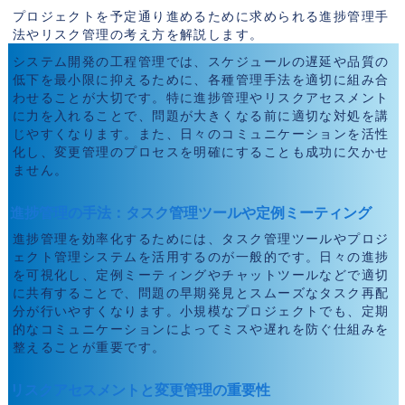
プロジェクトを予定通り進めるために求められる進捗管理手
法やリスク管理の考え方を解説します。
システム開発の工程管理では、スケジュールの遅延や品質の
低下を最小限に抑えるために、各種管理手法を適切に組み合
わせることが大切です。特に進捗管理やリスクアセスメント
に力を入れることで、問題が大きくなる前に適切な対処を講
じやすくなります。また、日々のコミュニケーションを活性
化し、変更管理のプロセスを明確にすることも成功に欠かせ
ません。
進捗管理の手法：タスク管理ツールや定例ミーティング
進捗管理を効率化するためには、タスク管理ツールやプロジ
ェクト管理システムを活用するのが一般的です。日々の進捗
を可視化し、定例ミーティングやチャットツールなどで適切
に共有することで、問題の早期発見とスムーズなタスク再配
分が行いやすくなります。小規模なプロジェクトでも、定期
的なコミュニケーションによってミスや遅れを防ぐ仕組みを
整えることが重要です。
リスクアセスメントと変更管理の重要性