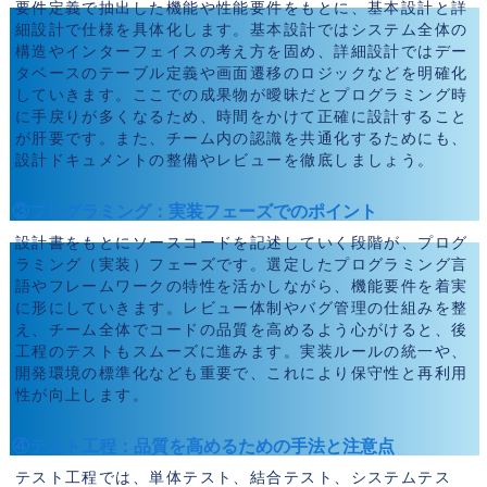
要件定義で抽出した機能や性能要件をもとに、基本設計と詳
細設計で仕様を具体化します。基本設計ではシステム全体の
構造やインターフェイスの考え方を固め、詳細設計ではデー
タベースのテーブル定義や画面遷移のロジックなどを明確化
していきます。ここでの成果物が曖昧だとプログラミング時
に手戻りが多くなるため、時間をかけて正確に設計すること
が肝要です。また、チーム内の認識を共通化するためにも、
設計ドキュメントの整備やレビューを徹底しましょう。
③プログラミング：実装フェーズでのポイント
設計書をもとにソースコードを記述していく段階が、プログ
ラミング（実装）フェーズです。選定したプログラミング言
語やフレームワークの特性を活かしながら、機能要件を着実
に形にしていきます。レビュー体制やバグ管理の仕組みを整
え、チーム全体でコードの品質を高めるよう心がけると、後
工程のテストもスムーズに進みます。実装ルールの統一や、
開発環境の標準化なども重要で、これにより保守性と再利用
性が向上します。
④テスト工程：品質を高めるための手法と注意点
テスト工程では、単体テスト、結合テスト、システムテス