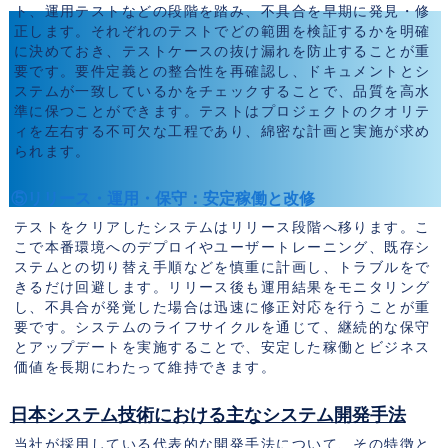
ト、運用テストなどの段階を踏み、不具合を早期に発見・修
正します。それぞれのテストでどの範囲を検証するかを明確
に決めておき、テストケースの抜け漏れを防止することが重
要です。要件定義との整合性を再確認し、ドキュメントとシ
ステムが一致しているかをチェックすることで、品質を高水
準に保つことができます。テストはプロジェクトのクオリテ
ィを左右する不可欠な工程であり、綿密な計画と実施が求め
られます。
⑤リリース・運用・保守：安定稼働と改修
テストをクリアしたシステムはリリース段階へ移ります。こ
こで本番環境へのデプロイやユーザートレーニング、既存シ
ステムとの切り替え手順などを慎重に計画し、トラブルをで
きるだけ回避します。リリース後も運用結果をモニタリング
し、不具合が発覚した場合は迅速に修正対応を行うことが重
要です。システムのライフサイクルを通じて、継続的な保守
とアップデートを実施することで、安定した稼働とビジネス
価値を長期にわたって維持できます。
日本システム技術における主なシステム開発手法
当社が採用している代表的な開発手法について、その特徴と