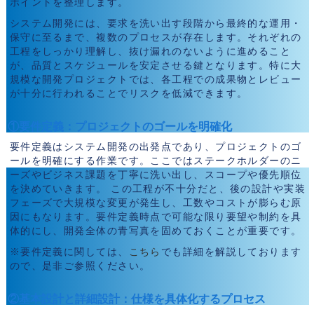
ポイントを整理します。
システム開発には、要求を洗い出す段階から最終的な運用・
保守に至るまで、複数のプロセスが存在します。それぞれの
工程をしっかり理解し、抜け漏れのないように進めること
が、品質とスケジュールを安定させる鍵となります。特に大
規模な開発プロジェクトでは、各工程での成果物とレビュー
が十分に行われることでリスクを低減できます。
①要件定義：プロジェクトのゴールを明確化
要件定義はシステム開発の出発点であり、プロジェクトのゴ
ールを明確にする作業です。ここではステークホルダーのニ
ーズやビジネス課題を丁寧に洗い出し、スコープや優先順位
を決めていきます。 この工程が不十分だと、後の設計や実装
フェーズで大規模な変更が発生し、工数やコストが膨らむ原
因にもなります。要件定義時点で可能な限り要望や制約を具
体的にし、開発全体の青写真を固めておくことが重要です。
※要件定義に関しては、
こちら
でも詳細を解説しております
ので、是非ご参照ください。
②基本設計と詳細設計：仕様を具体化するプロセス