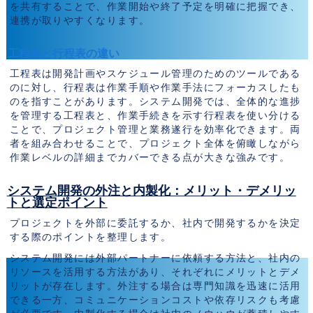
を共有することで、作業開始や終了予定を明確に把握でき、
連携が取りやすくなります。
工程表と行程表の違い
工程表は開発計画やスケジュール管理のためのツールである
のに対し、行程表は作業手順や作業手法にフォーカスしたも
のを指すことがあります。システム開発では、全体的な進捗
を管理する工程表と、作業手続きを示す行程表を使い分ける
ことで、プロジェクト管理と業務遂行を効率化できます。両
者を組み合わせることで、プロジェクト全体を俯瞰しながら
作業レベルの詳細までカバーできる点が大きな強みです。
システム開発の外注と内製化：メリット・デメリッ
トと選定ポイント
プロジェクトを外部に委託するか、社内で開発するかを決定
する際のポイントを整理します。
システム開発には外部パートナーに依頼する方法と、社内の
リソースを活用する方法があり、それぞれにメリットとデメ
リットが存在します。外注する場合は専門知識を迅速に活用
できる一方、コミュニケーションコストや依存リスクも考慮