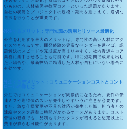
が必要です。内製化する場合は社内のノウハウが蓄積しやす
いものの、人材確保や教育コストといった課題があります。
自社の状況とプロジェクトの規模・期間を踏まえて、適切な
選択を行うことが重要です。
外注するメリット：専門知識の活用とリソース最適化
外注を利用する最大のメリットは、専門性の高い人材にアク
セスできる点です。開発経験の豊富なベンダーを選べば、課
題解決のスピードや完成度が高まりやすく、社内資源をコア
業務に集中させることも可能です。特に短期間で成果を出し
たい場合や、最新技術に精通した人材が自社にいない場合に
有効です。
外注するデメリット：コミュニケーションコストとコント
ロールの難しさ
外注ではコミュニケーションが間接的になるため、要件の伝
達ミスや期待値のズレが発生しやすい点に注意が必要です。
また、急な仕様変更や不具合対応が発生した際、担当者との
連絡やタスク調整に時間がかかるケースがあります。コスト
管理の観点でも、見積もり外のタスクが増えると想定以上に
費用が膨らむ可能性があります。