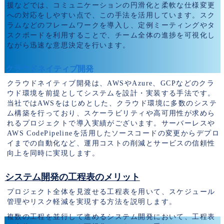
援などでは、コミュニケーションの円滑化と柔軟な仕様変更
への対応をしやすい点で、この手法を活用しています。スク
ラムなどのフレームワークを導入し、定例ミーティングやタ
スクボードを利用することで、チーム全体の進捗を可視化し
ながら迅速な意思決定を行います。
クラウドネイティブ開発
クラウドネイティブ開発は、AWSやAzure、GCPなどのクラ
ウド環境を前提としてシステムを設計・実装する手法です。
当社ではAWSをはじめとした、クラウド環境に多数のシステ
ム構築を行っており、スケーラビリティや高可用性が求めら
れるプロジェクトで導入実績がございます。サーバーレスや
AWS CodePipelineを活用したソースコードの変更からデプロ
イまでの自動化など、運用コストの削減とサービスの信頼性
向上を同時に実現します。
システム開発の工程表のメリット
プロジェクト全体を見渡せる工程表を用いて、スケジュール
管理やリスク軽減を実現する方法を説明します。
複数の工程を並行して進めるシステム開発において、工程表