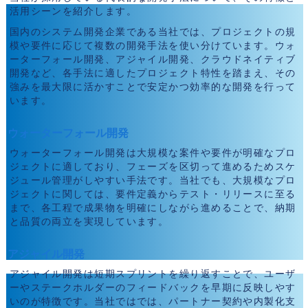
活用シーンを紹介します。
国内のシステム開発企業である当社では、プロジェクトの規
模や要件に応じて複数の開発手法を使い分けています。ウォ
ーターフォール開発、アジャイル開発、クラウドネイティブ
開発など、各手法に適したプロジェクト特性を踏まえ、その
強みを最大限に活かすことで安定かつ効率的な開発を行って
います。
ウォーターフォール開発
ウォーターフォール開発は大規模な案件や要件が明確なプロ
ジェクトに適しており、フェーズを区切って進めるためスケ
ジュール管理がしやすい手法です。当社でも、大規模なプロ
ジェクトに関しては、要件定義からテスト・リリースに至る
まで、各工程で成果物を明確にしながら進めることで、納期
と品質の両立を実現しています。
アジャイル開発
アジャイル開発は短期スプリントを繰り返すことで、ユーザ
ーやステークホルダーのフィードバックを早期に反映しやす
いのが特徴です。当社ではでは、パートナー契約や内製化支