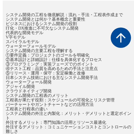
システム開発の工程を徹底解説：流れ・手法・工程表作成まで
システム開発とは何か？基本概念と重要性
ビジネスにおけるシステム開発の役割
IT化・DX推進に不可欠なシステム開発
代表的な開発モデル
arrow_upward
V字モデル
スパイラルモデル
ウォーターフォールモデル
システム開発の主要工程を理解する
①要件定義：プロジェクトのゴールを明確化
②基本設計と詳細設計：仕様を具体化するプロセス
③プログラミング：実装フェーズでのポイント
④テスト工程：品質を高めるための手法と注意点
⑤リリース・運用・保守：安定稼働と改修
日本システム技術における主なシステム開発手法
ウォーターフォール開発
アジャイル開発
クラウドネイティブ開発
システム開発の工程表のメリット
工程表が果たす役割：スケジュールの可視化とリスク管理
バーチャートやガントチャートなどの活用方法
工程表と行程表の違い
システム開発の外注と内製化：メリット・デメリットと選定ポイン
ト
外注するメリット：専門知識の活用とリソース最適化
外注するデメリット：コミュニケーションコストとコントロールの
難しさ