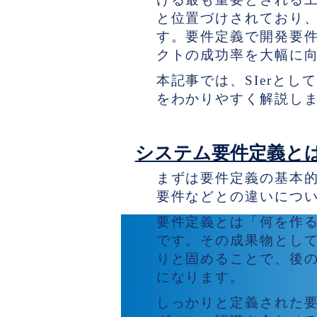
と位置づけされており
す。要件定義で開発要
クトの成功率を大幅に
本記事では、SIerと
をわかりやすく解説し
システム要件定義と
まずは要件定義の基本
要件などとの違いにつ
要件定義とは「何を作
です。その成果物とし
りと固めることで、後
になります。
しっかりと定義された