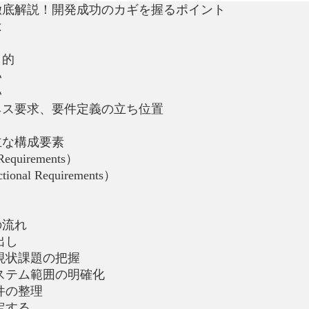
徹底解説！開発成功のカギを握るポイント
は
目的
い
い
ネス要求、要件定義の立ち位置
主な構成要素
equirements）
nal Requirements）
の流れ
出し
現状課題の把握
ステム範囲の明確化
件の整理
定する