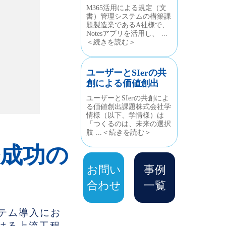
M365活用による規定（文
書）管理システムの構築課
題製造業であるA社様で、
Notesアプリを活用し、 ...
＜続きを読む＞
ユーザーとSIerの共
創による価値創出
ユーザーとSIerの共創によ
る価値創出課題株式会社学
情様（以下、学情様）は
「つくるのは、未来の選択
肢 ...＜続きを読む＞
成功の
お問い
事例
合わせ
一覧
テム導入にお
ける上流工程