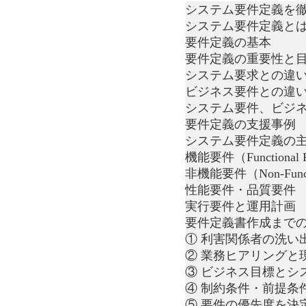
システム要件定義を
システム要件定義と
要件定義の基本
要件定義の重要性と
システム要求との違
ビジネス要件との違
システム要件、ビジ
要件定義の支援事例
システム要件定義の
機能要件（Functional R
非機能要件（Non-Functio
性能要件・品質要件
実行要件と運用計画
要件定義書作成まで
① 利害関係者の洗い
② 業務ヒアリングと
③ ビジネス目標とシ
④ 制約条件・前提条
⑤ 要件の優先度を決