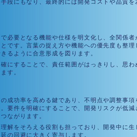
る手段にもなり、最終的には開発コストや品質を
発で必要となる機能や仕様を明文化し、全関係者
ことです。言葉の捉え方や機能への優先度も整理
できるように合意形成を図ります。
明確にすることで、責任範囲がはっきりし、思わ
きます。
目的
トの成功率を高める鍵であり、不明点や調整事項
す。要件を明確にすることで、開発リスクが低減
もつながります。
の理解をそろえる役割も担っており、開発中に生
遅延の回避に大きく寄与します。