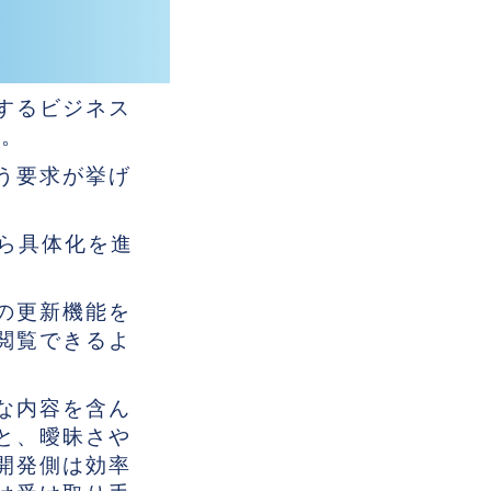
するビジネス
す。
う要求が挙げ
ら具体化を進
。
の更新機能を
閲覧できるよ
な内容を含ん
と、曖昧さや
開発側は効率