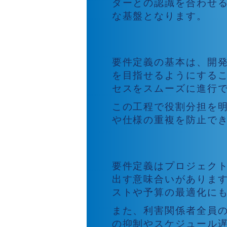
ダーとの認識を合わせ
な基盤となります。
要件定義の基本
要件定義の基本は、開
を目指せるようにする
セスをスムーズに進行
この工程で役割分担を
や仕様の重複を防止で
要件定義の重要性と
要件定義はプロジェク
出す意味合いがありま
ストや予算の最適化に
また、利害関係者全員
の抑制やスケジュール