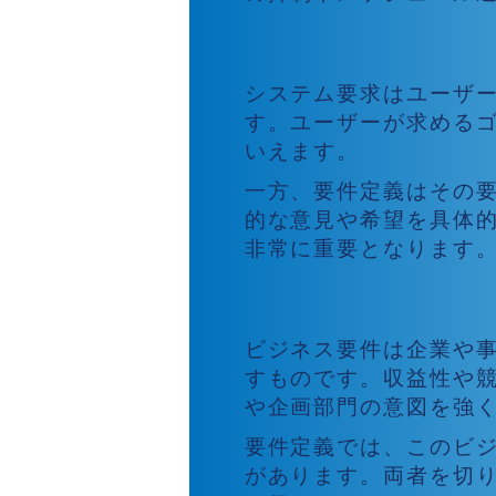
システム要求との違
システム要求はユーザ
す。ユーザーが求める
いえます。
一方、要件定義はその
的な意見や希望を具体
非常に重要となります
ビジネス要件との違
ビジネス要件は企業や
すものです。収益性や
や企画部門の意図を強
要件定義では、このビ
があります。両者を切