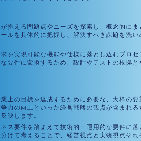
い
ーが抱える問題点やニーズを探索し、概念的にま
ゴールを具体的に把握し、解決すべき課題を洗い
要求を実現可能な機能や仕様に落とし込むプロセ
的な要件に変換するため、設計やテストの根拠と
。
い
事業上の目標を達成するために必要な、大枠の要
競争力の向上といった経営戦略の観点が含まれる
く反映します。
ジネス要件を踏まえて技術的・運用的な要件に落
り分けて考えることで、経営視点と実装視点それ