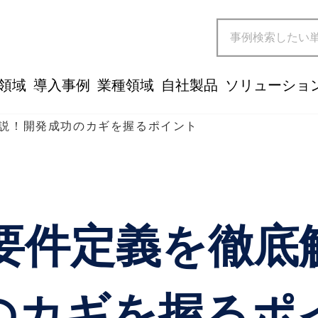
領域
導入事例
業種領域
自社製品
ソリューショ
説！開発成功のカギを握るポイント
要件定義を徹底
のカギを握るポ