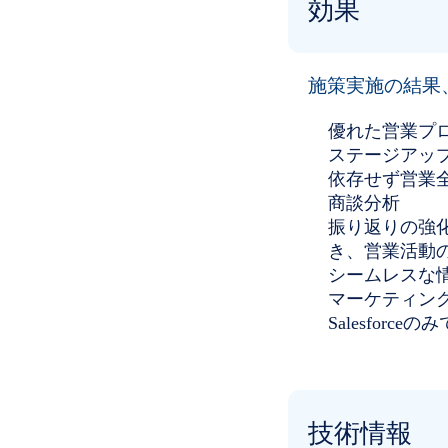
効果
施策実施の結果
優れた営業プ
ステージアッ
依存せず営業
商談分析
振り返りの強
き、営業活動
シームレスな
マーケティン
Salesforc
技術情報