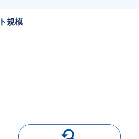
ト規模
youtube_searched_for
導入事例一覧