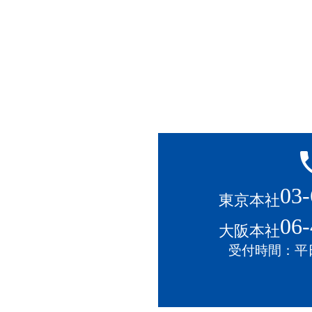
local
03-
東京本社
06-
大阪本社
受付時間：平日1