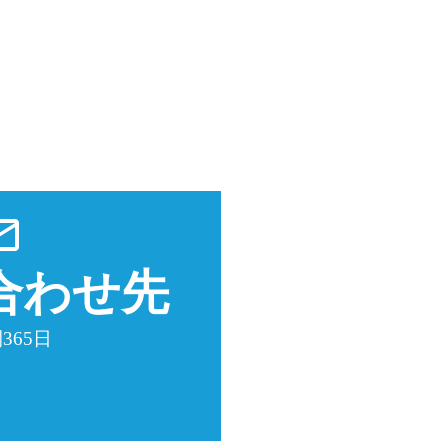
utline
合わせ先
365日