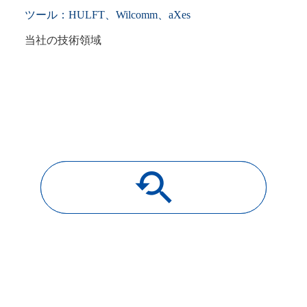
ツール：HULFT、Wilcomm、aXes
当社の技術領域
youtube_searched_for
導入事例一覧