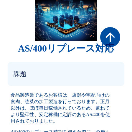
arrow_upward
AS/400リプレース対応
課題
食品製造業であるお客様は、店舗や宅配向けの
食肉、惣菜の加工製造を行っております。正月
以外は、ほぼ毎日稼働されているため、兼ねて
より堅牢性、安定稼働に定評のあるAS/400を使
用されておりました。
AS/400のリプレース時期を迎えた際に、今後も