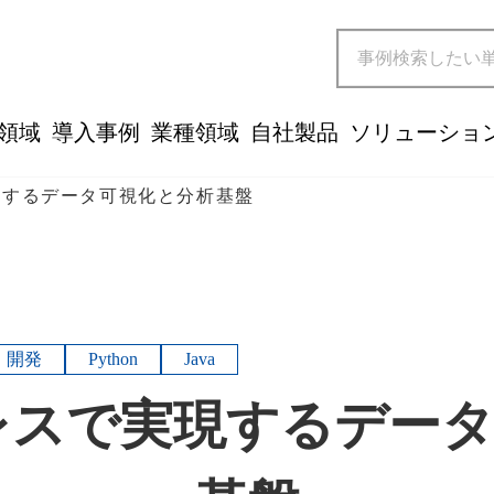
領域
導入事例
業種領域
自社製品
ソリューショ
現するデータ可視化と分析基盤
開発
Python
Java
レスで実現するデー