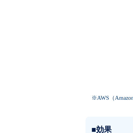
※AWS（Amazon 
■効果