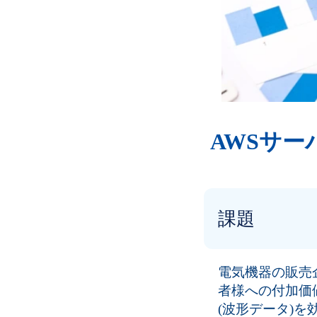
AWSサ
課題
電気機器の販売
者様への付加価
(波形データ)