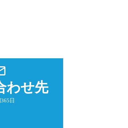
utline
合わせ先
365日