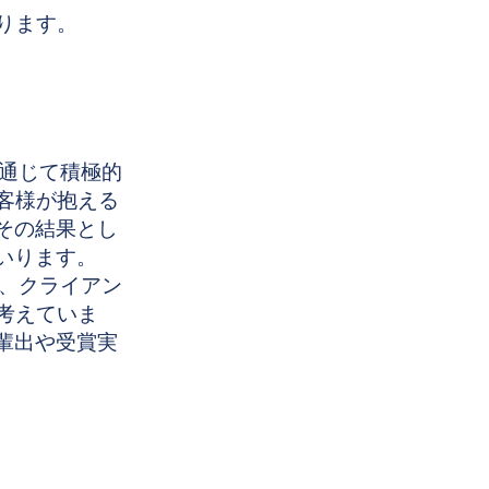
おります。
を通じて積極的
客様が抱える
その結果とし
してまいります。
で、クライアン
考えていま
s」の輩出や受賞実