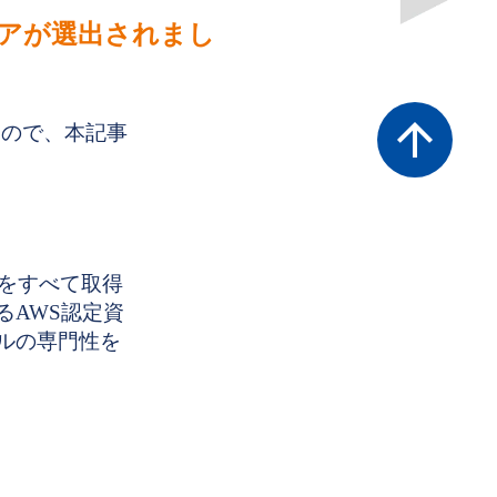
当社エンジニアが選出されまし
arrow_upward
しましたので、本記事
認定資格をすべて取得
るAWS認定資
ルの専門性を