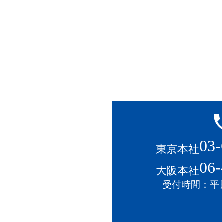
local
03-
東京本社
06-
大阪本社
受付時間：平日1