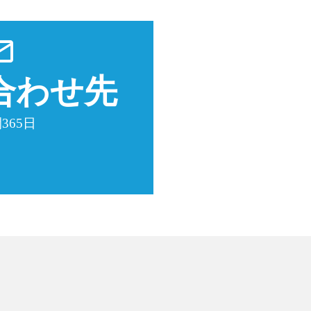
utline
合わせ先
365日