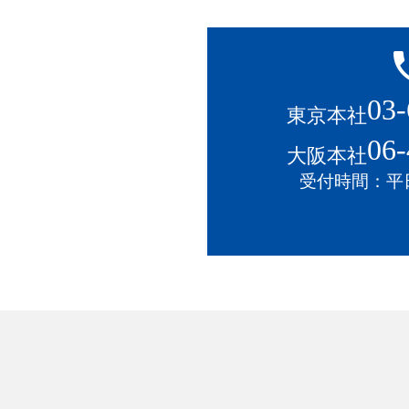
local
03-
東京本社
06-
大阪本社
受付時間：平日1