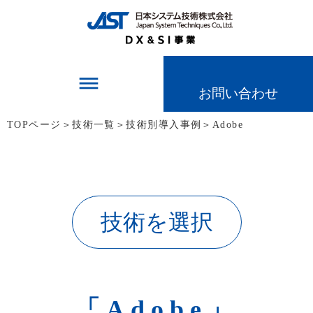
dehaze
お問い合わせ
TOPページ
＞
技術一覧
＞
技術別導入事例
＞
Adobe
技術を選択
「Adobe」