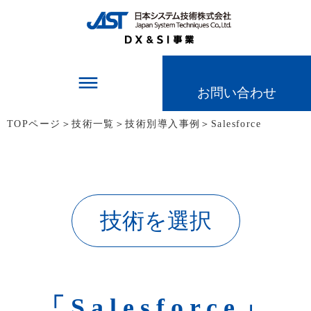
dehaze
お問い合わせ
TOPページ
＞
技術一覧
＞
技術別導入事例
＞
Salesforce
技術を選択
「Salesforce」