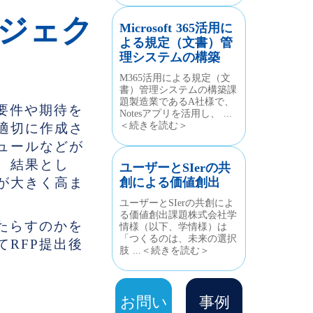
ロジェク
Microsoft 365活用に
よる規定（文書）管
理システムの構築
M365活用による規定（文
書）管理システムの構築課
題製造業であるA社様で、
要件や期待を
Notesアプリを活用し、 ...
＜続きを読む＞
適切に作成さ
ュールなどが
。結果とし
ユーザーとSIerの共
が大きく高ま
創による価値創出
ユーザーとSIerの共創によ
る価値創出課題株式会社学
たらすのかを
情様（以下、学情様）は
「つくるのは、未来の選択
RFP提出後
肢 ...＜続きを読む＞
お問い
事例