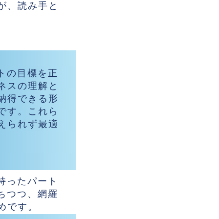
が、読み手と
トの目標を正
ネスの理解と
納得できる形
です。これら
えられず最適
持ったパート
ちつつ、網羅
めです。