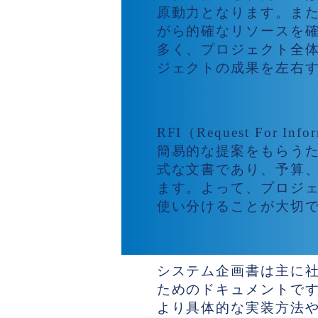
原動力となります。また
がら的確なリソースを
多く、プロジェクト全体
ジェクトの成果を左右
RFIとの違い
RFI（Request Fo
簡易的な提案をもらうた
式な文書であり、予算
ます。よって、プロジェ
使い分けることが大切
システム企画書との
システム企画書は主に
ためのドキュメントです
より具体的な実装方法