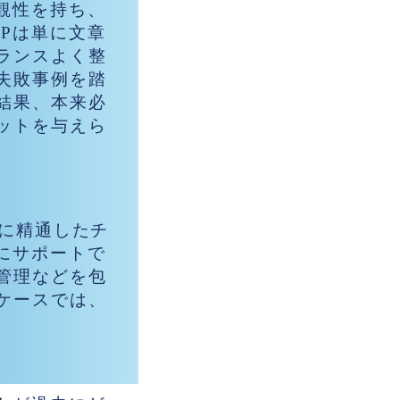
観性を持ち、
Pは単に文章
ランスよく整
失敗事例を踏
結果、本来必
ットを与えら
発に精通したチ
にサポートで
管理などを包
ケースでは、