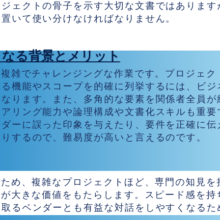
ロジェクトの骨子を示す大切な文書ではあります
に置いて使い分けなければなりません。
となる背景とメリット
に複雑でチャレンジングな作業です。プロジェク
れる機能やスコープを的確に列挙するには、ビジ
となります。また、多角的な要素を関係者全員が
ヒアリング能力や論理構成や文書化スキルも重要
ンダーに誤った印象を与えたり、要件を正確に伝
たりするので、難易度が高いと言えるのです。
トが必要なのか。
いため、複雑なプロジェクトほど、専門の知見を
援が大きな価値をもたらします。スピード感を持
け取るベンダーとも有益な対話をしやすくなるた