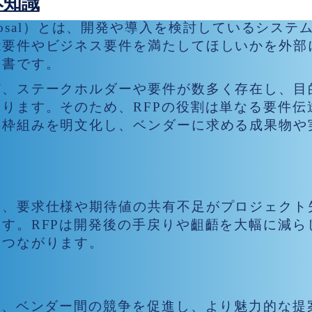
本知識
r Proposal）とは、開発や導入を検討しているシス
能要件やビジネス要件を満たしてほしいかを外部
文書です。
ど、ステークホルダーや要件が数多く存在し、目
ります。そのため、RFPの役割は単なる要件伝
の枠組みを明文化し、ベンダーに求める成果物や
るRFPの重要度
は、要求仕様や期待値の共有不足がプロジェクト
す。RFPは開発後の手戻りや齟齬を大幅に減ら
につながります。
ト成功に与える影響
は、ベンダー間の競争を促進し、より魅力的な提