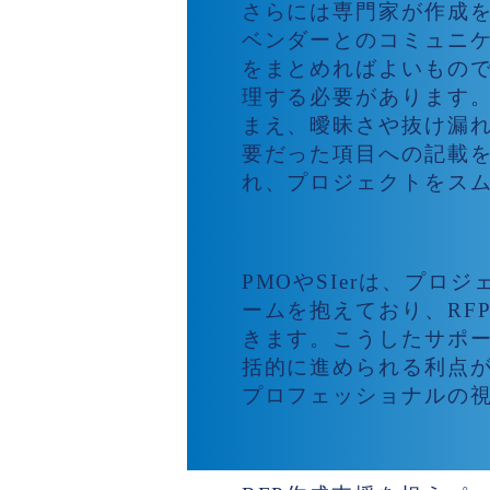
さらには専門家が作成を
ベンダーとのコミュニケ
をまとめればよいもの
理する必要があります
まえ、曖昧さや抜け漏
要だった項目への記載
れ、プロジェクトをス
PMOやSIerの活
PMOやSIerは、プ
ームを抱えており、RF
きます。こうしたサポ
括的に進められる利点
プロフェッショナルの
RFP作成支援パー