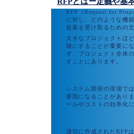
RFPとはー定義や基
RFP（Request fo
に対し、どのような機
提案を受け取るための
大きなプロジェクトほ
確にすることが重要にな
ず、プロジェクト全体
すことにあります。
システム開発におけ
システム開発の現場で
要因になることがありま
ールやコストの効率化
RFPがプロジェク
適切に作成されたRFP