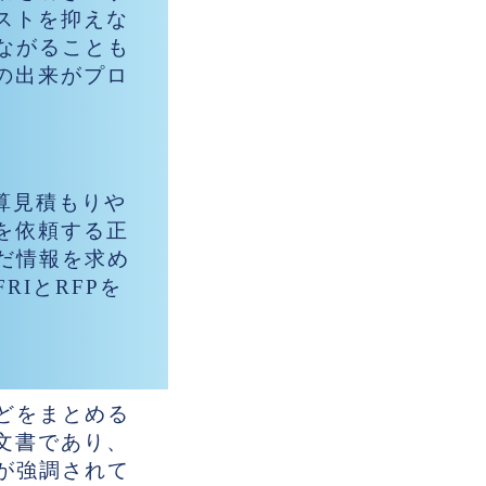
ストを抑えな
ながることも
の出来がプロ
ら概算見積もりや
を依頼する正
だ情報を求め
IとRFPを
どをまとめる
文書であり、
が強調されて