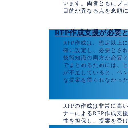
います。両者ともにプ
目的が異なる点を念頭
RFP作成支援が必要
RFP作成は、想定以上
確に設定し、必要とさ
技術知識の両方が必要
でまとめるためには、
が不足していると、ベ
な提案を得られなかっ
なぜ専門家のサポー
RFPの作成は非常に高
ナーによるRFP作成支
性を担保し、提案を受