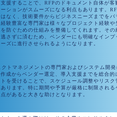
支援することで、RFPのドキュメント自体が客
ーションがスムーズになる利点もあります。RF
ではなく、技術要件からビジネスニーズまでをバ
。経験豊富な専門家は様々なプロジェクト経験や
れを防ぐための仕組みを整備してくれます。その
を逃さずに済むため、ベンダーにも明確なインプ
ムーズに進行させられるようになります。
用によるプロジェクト推進
ロジェクトマネジメントの専門家およびシステム開
P作成からベンダー選定、導入支援までを総合的
ートを受けることで、スケジュール調整やリスク
があります。特に期間や予算が厳格に制限される
視点があると大きな助けとなります。
トナーの選定ポイント