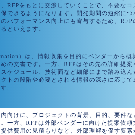
、RFPをもとに交渉していくことで、不要なコ
確保できるようになります。開発期間の短縮につ
のパフォーマンス向上にも寄与するため、RFP
するといえます。
r Information）は、情報収集を目的にベンダーか
めの文書です。一方、RFPはその先の詳細提案
、スケジュール、技術面など細部にまで踏み込ん
クトの段階や必要とされる情報の深さに応じてFR
です。
違い
社内向けに、プロジェクトの背景、目的、要件な
。一方、RFPは外部ベンダーに向けた提案依頼
や提供費用の見積もりなど、外部理解を促す要素