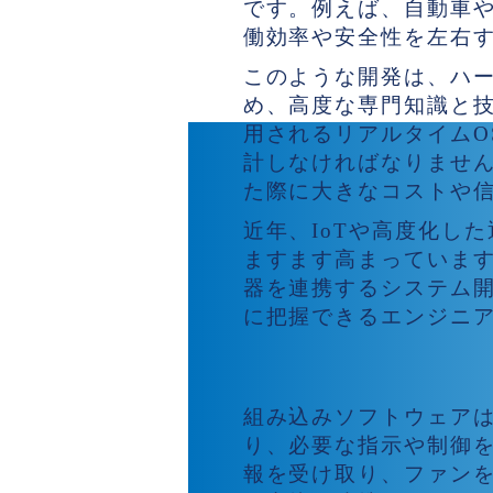
です。例えば、自動車
働効率や安全性を左右
このような開発は、ハ
め、高度な専門知識と
用されるリアルタイムO
計しなければなりませ
た際に大きなコストや
近年、IoTや高度化し
ますます高まっていま
器を連携するシステム
に把握できるエンジニ
組み込みソフトウェ
組み込みソフトウェア
り、必要な指示や制御
報を受け取り、ファン