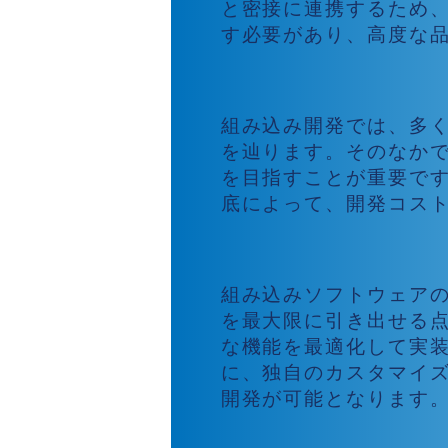
と密接に連携するため
す必要があり、高度な
組み込みシステム開
組み込み開発では、多
を辿ります。そのなか
を目指すことが重要で
底によって、開発コス
メリット
組み込みソフトウェア
を最大限に引き出せる
な機能を最適化して実
に、独自のカスタマイ
開発が可能となります