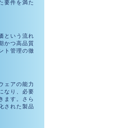
た要件を満た
価という流れ
期かつ高品質
ント管理の徹
ウェアの能力
になり、必要
きます。さら
化された製品