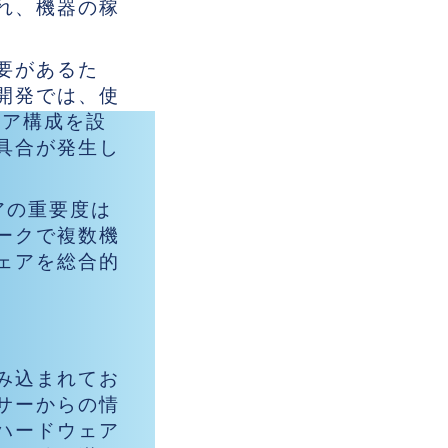
れ、機器の稼
要があるた
開発では、使
ェア構成を設
具合が発生し
アの重要度は
ークで複数機
ェアを総合的
み込まれてお
サーからの情
ハードウェア