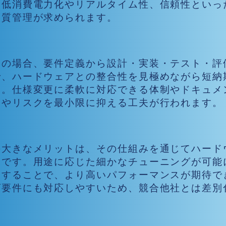
、低消費電力化やリアルタイム性、信頼性といっ
品質管理が求められます。
発の基本プロセス
くの場合、要件定義から設計・実装・テスト・評
で、ハードウェアとの整合性を見極めながら短納
す。仕様変更に柔軟に対応できる体制やドキュメ
トやリスクを最小限に抑える工夫が行われます。
の大きなメリットは、その仕組みを通じてハード
点です。用途に応じた細かなチューニングが可能
装することで、より高いパフォーマンスが期待で
ズ要件にも対応しやすいため、競合他社とは差別
。