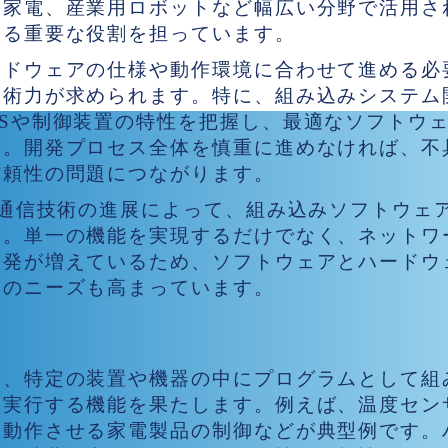
や家電、産業用ロボットなど幅広い分野で活用さ
する重要な役割を担っています。
ードウェアの仕様や動作環境に合わせて進める必
技術力が求められます。特に、組み込みシステム
Sや制御装置の特性を把握し、最適なソフトウ
ん。開発プロセス全体を慎重に進めなければ、不
信頼性の問題につながります。
た通信技術の進展によって、組み込みソフトウェ
す。単一の機能を実現するだけでなく、ネットワ
開発が増えているため、ソフトウェアとハードウ
アのニーズも高まっています。
アの定義と特徴
は、特定の装置や機器の中にプログラムとして組
を実行する機能を果たします。例えば、温度セン
を動作させる家電製品の制御などが典型例です。