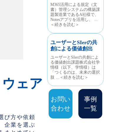
M365活用による規定（文
書）管理システムの構築課
題製造業であるA社様で、
Notesアプリを活用し、 ...
＜続きを読む＞
ユーザーとSIerの共
創による価値創出
ユーザーとSIerの共創によ
る価値創出課題株式会社学
情様（以下、学情様）は
「つくるのは、未来の選択
肢 ...＜続きを読む＞
トウェア
お問い
事例
合わせ
一覧
選び方や依頼
、企業を選ぶ