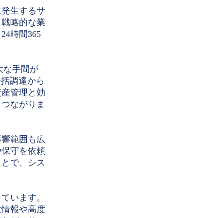
に発生するサ
り戦略的な業
時間365
大な手間が
一括調達から
資産管理と効
もつながりま
影響範囲も広
や保守を依頼
ことで、シス
っています。
性情報や高度