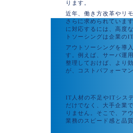
ります。
近年、働き方改革やリ
さらに求められていま
に対応するには、高度な
トソーシングは企業のI
アウトソーシングを導
す。例えば、サーバ運
整理しておけば、より
が、コストパフォーマ
近年拡大する需要と
IT人材の不足やITシ
だけでなく、大手企業で
りません。そこで、ア
業務のスピード感と品