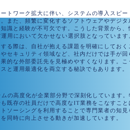
モートワーク拡大に伴い、システムの導入スピー
す。また、頻繁に変化するソフトウェアやデジタ
知識と経験が不可欠です。こうした背景から、
T運用において欠かせない選択肢となっています
入する際は、自社が抱える課題を明確にしておく
用やセキュリティ領域など、社内だけでは手が回
効果的な外部委託先を見極めやすくなります。こ
ンスと運用最適化を両立する秘訣でもあります。
注目される理由
ステムの高度化が企業部分野で深刻化しています
も既存の社員だけで高度なIT業務をこなすこと
ウトソーシングを利用することで専門業者の知見
質を同時に向上させる動きが加速しています。