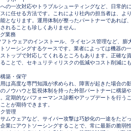
せへの一次対応やトラブルシューティングなど、日常的
ビスに任せる方法です。これにより社内の担当者は、よ
能となります。運用体制が整ったパートナーであれば、24
供されることも珍しくありません。
ング業務
ソフトウェアのインストール、ライセンス管理など、膨
ウトソーシングするケースです。業者によっては機器の
ンストップで対応してくれるところもあります。正確な
することで、セキュリティリスクの低減やコスト削減に
の構築・保守
運用は高度な専門知識が求められ、障害が起きた場合の
用のノウハウと監視体制を持った外部パートナーに構築
す。定期的なパフォーマンス診断やアップデートを行う
ぐことが期待できます。
スク管理
ンサムウェアなど、サイバー攻撃は巧妙化の一途をたど
門企業にアウトソーシングすることで、常に最新の脆弱