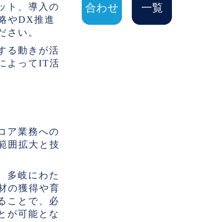
ット、導入の
合わせ
一覧
略やDX推進
ださい。
する動きが活
よってIT活
コア業務への
範囲拡大と技
、多岐にわた
材の獲得や育
ることで、必
とが可能とな