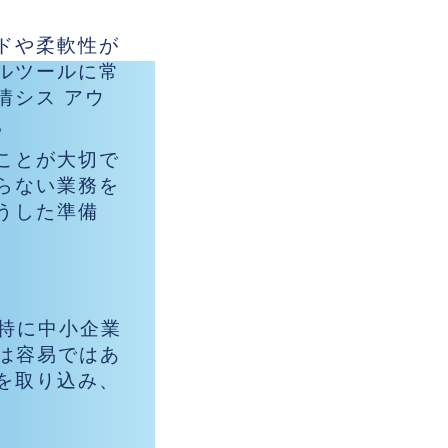
ドや柔軟性が
ルツールに常
情シス アウ
。
ことが大切で
らない業務を
うした準備
。特に中小企業
は容易ではあ
を取り込み、