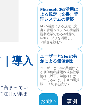
Microsoft 365活用に
よる規定（文書）管
理システムの構築
M365活用による規定（文
書）管理システムの構築課
題製造業であるA社様で、
Notesアプリを活用し、 ...
＜続きを読む＞
ユーザーとSIerの共
ド｜導入
創による価値創出
ユーザーとSIerの共創によ
る価値創出課題株式会社学
情様（以下、学情様）は
「つくるのは、未来の選択
肢 ...＜続きを読む＞
に高まってい
に注目が集ま
お問い
事例