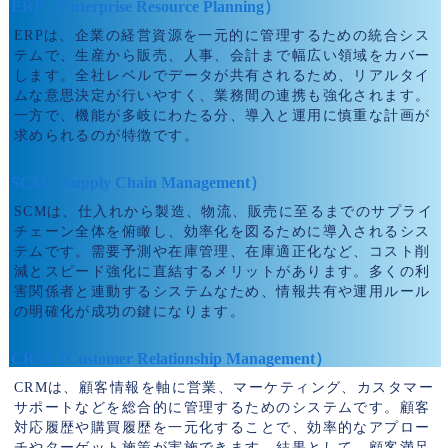
ERP（Enterprise Resource Planning）
ERPは、企業の経営資源を一元的に管理するための統合シス
テムで、生産から販売、人事、会計まで幅広い領域をカバー
します。全社レベルでデータが共有されるため、リアルタイ
ムな意思決定が行いやすく、業務間の連携も強化されます。
一方で、機能が多岐にわたる分、導入と運用に慎重な計画が
求められるのが特徴です。
SCM（Supply Chain Management）
SCMは、仕入れから製造、物流、販売に至るまでのサプライ
チェーン全体を俯瞰し、効率化を図るために導入されるシス
テムです。需要予測や在庫管理、在庫適正化など、コスト削
減とスピード強化に直結するメリットがあります。多くの利
害関係者と連動するシステムなため、情報共有や運用ルール
の明確化が成功の鍵になります。
CRM（Customer Relationship Management）
CRMは、顧客情報を軸に営業、マーケティング、カスタマー
サポートなどを総合的に管理するためのシステムです。顧客
対応履歴や購買履歴を一元化することで、効率的なアプロー
チやターゲット施策が実施できます。結果として、顧客満足