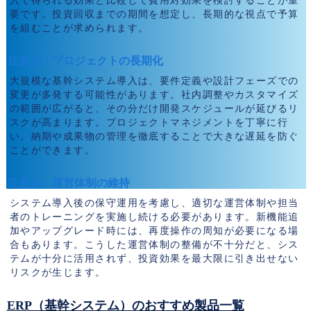
入で得られる効果と比較して費用対効果を検討することが重
要です。投資回収までの期間を想定し、長期的な視点で予算
を組むことが求められます。
注意点：プロジェクトの長期化
大規模な基幹システム導入は、要件定義や設計フェーズでの
変更が多発する可能性があります。社内調整やカスタマイズ
の範囲が広がると、その分だけ開発スケジュールが延びるリ
スクが高まります。プロジェクトマネジメントを丁寧に行
い、納期や成果物の管理を徹底することで大きな遅延を防ぐ
ことができます。
注意点：運営体制の維持
システム導入後の保守運用を考慮し、適切な運営体制や担当
者のトレーニングを実施し続ける必要があります。新機能追
加やアップグレード時には、再度操作の周知が必要になる場
合もあります。こうした運営体制の整備が不十分だと、シス
テムが十分に活用されず、投資効果を最大限に引き出せない
リスクが生じます。
ERP（基幹システム）のおすすめ製品一覧