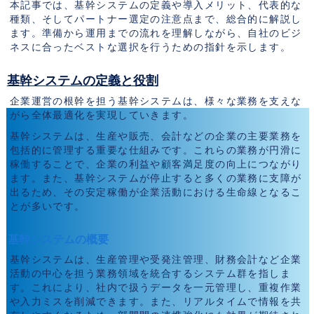
本記事では、基幹システムの定義や導入メリット、代表的な
種類、そしてパートナー選定の注意点まで、総合的に解説し
ます。準備から運用までの流れを理解しながら、自社のビジ
ネスに合ったベストな選択を行うための指針を示します。
基幹システムの定義と役割
企業運営の根幹を担う基幹システムは、様々な業務を支えな
がら全体最適化を実現していきます。
基幹システムは、生産や販売、会計などの企業の主要業務を
包括的に管理する重要な仕組みです。これらの業務が円滑に
稼働することで、企業の利益や顧客満足度の向上につながり
ます。また、基幹システムが停止すると多くの業務に支障が
出るため、その安定稼働が企業活動における生命線となるこ
とが多いです。
基幹システムの概要
基幹システムは、生産管理や受発注管理、財務会計など企業
活動の中心を担う業務領域を統合するシステム群を指しま
す。これにより、社内で扱うデータを一元管理し、重複作業
や入力ミスを削減できます。また、リアルタイムで情報を共