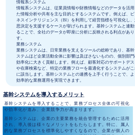
情報系システム
情報系システムは、従業員情報や財務情報などのデータを活用
た情報分析や共有を主な目的とするシステムです。例えば、ビ
ネスインテリジェンス（BI）を利用して経営指標を可視化し、
思決定を支援するケースが挙げられます。基幹システムと連動
ることで、全社のデータが即座に分析に反映される利点があり
す。
業務システム
業務システムは、日常業務を支えるツールの総称であり、基幹
ステムほど企業活動全体に影響は及ぼさないものの、個別部門
効率化に大きく貢献します。例えば、顧客対応のサポートデス
や在庫検索など、特定の業務フローを最適化するシステムがこ
に該当します。基幹システムとの連携を上手く行うことで、よ
効率的な業務運用を実現できます。
基幹システムを導入するメリット
基幹システムを導入することで、業務プロセス全体の可視化
や効率化が進み、企業競争力が高まります。
基幹システムは、企業の主要業務を統合管理するために活用
され、導入後は様々なメリットをもたらします。特に、属人
的な業務プロセスを標準化しやすくなるので、企業が個人の