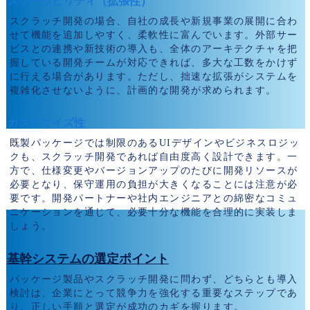
スケーラビリティ（拡張性）
スクラッチ開発の場合、自社の成長や新規事業の展開に合わ
せて機能を追加しやすく、柔軟性に富んでいます。外部サー
ビスとの連携や新技術の導入も、全体のアーキテクチャを把
握している開発チームが対応できれば、多大な工数をかけず
に行える場合があります。ただし、拙速な拡張がシステムを
複雑化させないように、計画的な開発が求められます。
カスタマイズ性
既製パッケージでは制限のあるUIデザインやビジネスロジッ
クも、スクラッチ開発であれば自由度高く設計できます。一
方で、仕様変更やバージョンアップのたびに開発リソースが
必要となり、保守運用の負担が大きくなることには注意が必
要です。開発パートナーや社内エンジニアとの綿密なコミュ
ニケーションを通じて、必要十分な機能を合理的に実装しま
しょう。
基幹システムの選定ポイント
パッケージ製品やスクラッチ開発に問わず、どちらとも導入
検討は、企業にとって競争力を強化する重要なステップであ
り、正しい手順と選定が成功のカギを握ります。