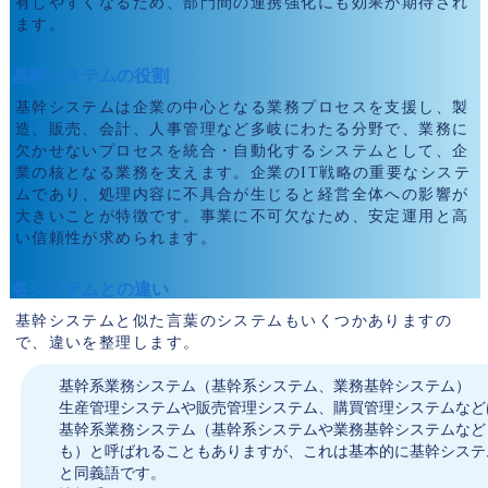
有しやすくなるため、部門間の連携強化にも効果が期待され
ます。
基幹システムの役割
基幹システムは企業の中心となる業務プロセスを支援し、製
造、販売、会計、人事管理など多岐にわたる分野で、業務に
欠かせないプロセスを統合・自動化するシステムとして、企
業の核となる業務を支えます。企業のIT戦略の重要なシステ
ムであり、処理内容に不具合が生じると経営全体への影響が
大きいことが特徴です。事業に不可欠なため、安定運用と高
い信頼性が求められます。
各システムとの違い
基幹システムと似た言葉のシステムもいくつかありますの
で、違いを整理します。
基幹系業務システム（基幹系システム、業務基幹システム）
生産管理システムや販売管理システム、購買管理システムなど
基幹系業務システム（基幹系システムや業務基幹システムなど
も）と呼ばれることもありますが、これは基本的に基幹システ
と同義語です。