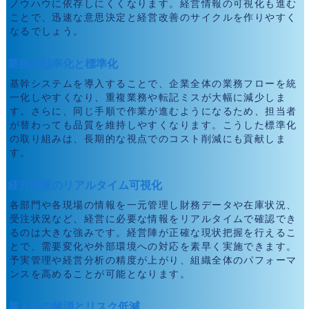
ノウハウに依存しにくくなります。経営情報の可視化も進む
ことで、迅速な意思決定と経営改善のサイクルを作りやすく
なるでしょう。
業務の効率化と標準化
基幹システムを導入することで、企業全体の業務フローを統
一化しやすくなり、重複業務や転記ミスが大幅に減少しま
す。さらに、同じ手順で作業が進むようになるため、担当者
が替わっても品質を維持しやすくなります。こうした標準化
の取り組みは、長期的な視点でのコスト削減にも貢献しま
す。
経営情報のリアルタイム可視化
各部門や各現場の情報を一元管理し財務データや在庫状況、
受注状況など、経営に必要な情報をリアルタイムで確認でき
るのは大きな強みです。経営陣が正確な現状把握を行えるこ
とで、需要変化や外部環境への対応を素早く実施できます。
予実管理や経営分析の精度が上がり、組織全体のパフォーマ
ンスを高めることが可能となります。
属人化の解消とリスク低減