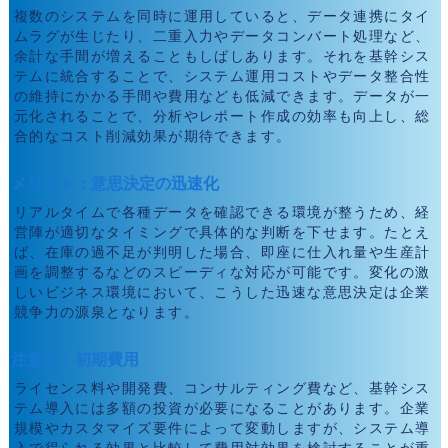
複数のシステムを同時に運用していると、データ連携にタイ
ムラグが生じたり、二重入力やデータコンバート処理など、
余計な手間が増えることもしばしあります。それを基幹シス
テムに統合することで、システム運用コストやデータ整合性
の維持にかかる手間や費用なども低減できます。データが一
元化されることで、分析やレポート作成の効率も向上し、総
合的なコスト削減効果が期待できます。
メリット：意思決定の迅速化
リアルタイムで各種データを確認できる環境が整うため、経
営陣が適切なタイミングで具体的な判断を下せます。たとえ
ば、在庫の過不足が判明した場合、即座に仕入れ量や生産計
画を調整するなどのスピーディな対応が可能です。変化の激
しいビジネス環境において、こうした迅速な意思決定は企業
競争力の源泉となります。
注意点：初期費用
ライセンス料や開発費、コンサルティング費など、基幹シス
テム導入には多額の投資が必要になることがあります。企業
規模やカスタマイズ要件によって変動しますが、システム導