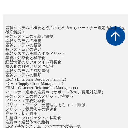
基幹システムの概要と導入の進め方からパートナー選定方法までを
arrow_upward
徹底解説！
基幹システムの定義と役割
基幹システムの概要
基幹システムの役割
各システムとの違い
基幹システムを導入するメリット
業務の効率化と標準化
経営情報のリアルタイム可視化
属人化の解消とリスク低減
基幹システムの成功事例
基幹システムの種類
ERP（Enterprise Resource Planning）
SCM（Supply Chain Management）
CRM（Customer Relationship Management）
パートナー選定の注意点（サポート体制、費用対効果）
基幹システムの導入メリットと注意点
メリット：業務効率化
メリット：データ一元管理によるコスト削減
メリット：意思決定の迅速化
注意点：初期費用
注意点：プロジェクトの長期化
注意点：運営体制の維持
ERP（基幹システム）のおすすめ製品一覧