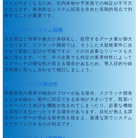
ストが大きくなるため、社内体制や予算面での検証が不可欠
となります。将来的なシステム拡張を含めた長期的視点で判
断することが重要です。
自社の規模とシステム規模
大企業ほど部署や拠点が多様化し、処理するデータ量が膨大
になります。スクラッチ開発では、そうした大規模要件に合
わせて柔軟に設計が可能ですが、その分必要なリソースも大
幅に増えます。一方、中小企業でも特定の業界特性によって
スクラッチの優位性が高まる場合があるため、導入目的や経
営戦略と照らし合わせて検討しましょう。
自社のニーズとの適合性
業種固有の業務や独自のフローがある場合、スクラッチ開発
ならきめ細かい要件に対応できる余地が大きいです。既製パ
ッケージだと余計な機能が含まれてしまったり、必要な機能
を追加できなかったりする場合があります。自社が抱える課
題やユーザーが求める操作性を踏まえ、最適な形でシステム
をデザインできるのが利点です。