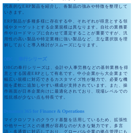
代表的なERP製品を紹介し、各製品の強みや特徴を整理して
いきます。
ERP製品が多種多様に存在する中、それぞれが得意とする領
域やターゲットとする企業規模は異なります。自社の業務要
件やロードマップに合わせて選定することが重要ですが、汎
用性の高い製品や特定業種に強い製品など、主な選択肢を理
解しておくと導入検討がスムーズになります。
OBC：奉行シリーズ
OBCの奉行シリーズは、会計や人事労務などの基幹業務を得
意とする国産ERPとして有名です。中小企業から大企業まで
幅広い規模に対応できるカスタマイズ性が魅力で、必要な機
能を柔軟に追加しやすい構成が支持されています。また、操
作画面が日本企業向けに最適化されており、現場レベルでの
抵抗感が少ない点も特長です。
Dynamics 365 for Finance & Operations
マイクロソフトのクラウド基盤を活用しているため、拡張性
や他サービスとの連携が容易なのが大きな魅力です。多言
語・多通貨に対応しており、グローバル企業の拠点管理にも