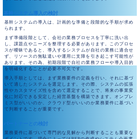
基幹システム導入の検討
基幹システムの導入は、計画的な準備と段階的な手順が求め
られます。
まず準備段階として、会社の業務プロセスを丁寧に洗い出
し、課題点やニーズを整理する必要があります。このプロセ
スが曖昧であると、導入するシステムが自社の業務に適合せ
ず、リソースの無駄遣いや運用に支障を引き起こす可能性が
あります。その為、初期段階で自社の業務フローや導入目的
を明確化することが必要不可欠です。
導入手順としては、まず業務要件の定義を行い、それに基づ
いて適したシステムを選定します。その際、システムの拡張
性やカスタマイズ性を含めて選定することで、将来の事業変
化に対応できる安定した経営基盤を構築できます。オンプレ
ミス型がいいのか、クラウド型がいいのか業務要件に基づい
て判断することが重要です。
パートナーとの検討
業務要件に基づいて専門的な見解から判断することも重要な
ポイントです。場合によってはRFPの作成やシステム企画書