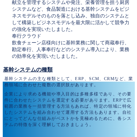
献立を管理するシステムや発注、栄養管理を担う厨房
システムなど、食品製造における基幹システムをビジ
ネスモデルそのものを落とし込み、独自のシステムと
して構築しビジネスモデルを最大限に活かして競争力
の強化を実現いたしました。
奉行クラウド
飲食チェーン店様向けに基幹業務に関して商蔵奉行、
勘定奉行、人事奉行などのシステム導入により、業務
の効率化を実現いたしました。
基幹システムの種類
基幹システムの主な種類として、ERP、SCM、CRMなど、業
務領域に合わせた複数の選択肢があります。
企業により求める機能や導入目的は多種多様であり、その要
件に合わせたシステムを選定する必要があります。ERPで広
範囲の業務を一括管理する方法もあれば、特定の領域に特化
したシステムを組み合わせて運用する方法もあります。自社
にとってどんな仕組みがベストかを見極めるために、各シス
テムの特徴を深く理解しておきましょう。