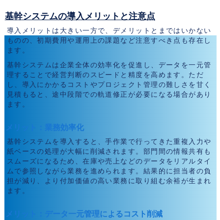
基幹システムの導入メリットと注意点
導入メリットは大きい一方で、デメリットとまではいかない
ものの、初期費用や運用上の課題など注意すべき点も存在し
ます。
基幹システムは企業全体の効率化を促進し、データを一元管
理することで経営判断のスピードと精度を高めます。ただ
し、導入にかかるコストやプロジェクト管理の難しさを甘く
見積もると、途中段階での軌道修正が必要になる場合があり
ます。
メリット：業務効率化
基幹システムを導入すると、手作業で行ってきた重複入力や
紙ベースの処理が大幅に削減されます。部門間の情報共有も
スムーズになるため、在庫や売上などのデータをリアルタイ
ムで参照しながら業務を進められます。結果的に担当者の負
担が減り、より付加価値の高い業務に取り組む余裕が生まれ
ます。
メリット：データ一元管理によるコスト削減