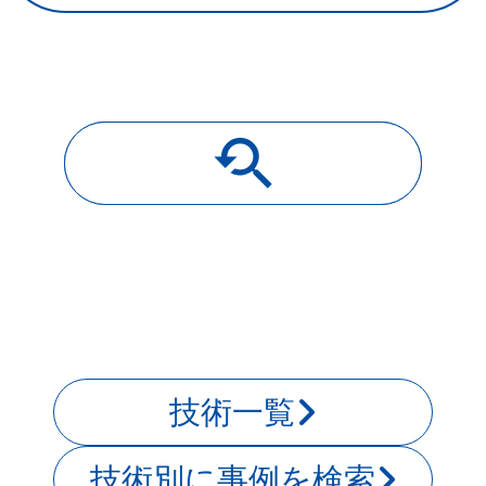
youtube_searched_for
導入事例一覧
技術一覧
技術別に事例を検索