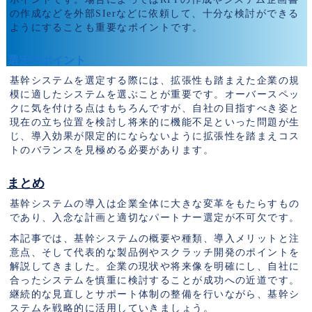
の作成などを外部SIerなどに依頼して、十分な検討ができる
ようにすることも重要なポイントです。
選定のポイント
基幹システムを選定する際には、拡張性も踏まえた企業の規
模に適したシステムを選ぶことが重要です。オーバースペッ
クに気を付ける点はもちろんですが、自社の目指すべき姿と
現在の立ち位置を検討し将来的に機能不足といった問題が生
じ、導入効果が限定的にならないように拡張性を踏まえコス
トのバランスを見極める必要があります。
まとめ
基幹システムの導入は企業全体に大きな変革をもたらすもの
であり、入念な計画と適切なパートナー選定が不可欠です。
本記事では、基幹システムの概要や種類、導入メリットと注
意点、そして代表的な製品例やスクラッチ開発のポイントを
解説してきました。企業の現状や将来像を明確にし、自社に
合ったシステムを慎重に検討することが成功への近道です。
継続的な見直しとサポート体制の整備を行いながら、基幹シ
ステムを戦略的に活用していきましょう。