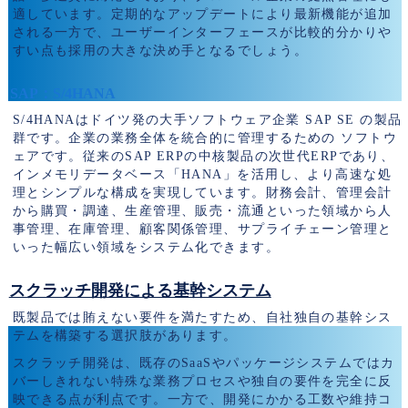
適しています。定期的なアップデートにより最新機能が追加
される一方で、ユーザーインターフェースが比較的分かりや
すい点も採用の大きな決め手となるでしょう。
SAP：S/4HANA
S/4HANAはドイツ発の大手ソフトウェア企業
SAP SE の製品
群です。企業の業務全体を統合的に管理するための ソフトウ
ェアです。従来のSAP ERPの中核製品の次世代ERPであり、
インメモリデータベース「HANA」を活用し、より高速な処
理とシンプルな構成を実現しています。財務会計、管理会計
から購買・調達、生産管理、販売・流通といった領域から人
事管理、在庫管理、顧客関係管理、サプライチェーン管理と
いった幅広い領域をシステム化できます。
スクラッチ開発による基幹システム
既製品では賄えない要件を満たすため、自社独自の基幹シス
テムを構築する選択肢があります。
スクラッチ開発は、既存のSaaSやパッケージシステムではカ
バーしきれない特殊な業務プロセスや独自の要件を完全に反
映できる点が利点です。一方で、開発にかかる工数や維持コ