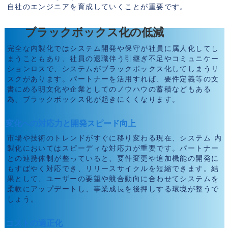
自社のエンジニアを育成していくことが重要です。
ブラックボックス化の低減
完全な内製化ではシステム開発や保守が社員に属人化してし
まうこともあり、社員の退職伴う引継ぎ不足やコミュニケー
ションロスで、システムがブラックボックス化してしまうリ
スクがあります。パートナーを活用すれば、要件定義等の文
書にめる明文化や企業としてのノウハウの蓄積などもある
為、ブラックボックス化が起きにくくなります。
変化への対応力と開発スピード向上
市場や技術のトレンドがすぐに移り変わる現在、システム 内
製化においてはスピーディな対応力が重要です。パートナー
との連携体制が整っていると、要件変更や追加機能の開発に
もすばやく対応でき、リリースサイクルを短縮できます。結
果として、ユーザーの要望や競合動向に合わせてシステムを
柔軟にアップデートし、事業成長を後押しする環境が整うで
しょう。
コストの適正化