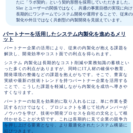
たに「ラボ契約」という契約形態を採用していただきました。
SIer とユーザーの関係ではなく、共通の事業目標の実現に向け
長期的にワンチームでシステム開発や運用することで、従来の
製化や外注ではなく共創型の内製開発を見据えています。
パートナーを活用したシステム内製化を進めるメリ
ット
パートナー企業の活用により、従来の内製化が抱える課題を
解決し、開発効率やコスト面での利点を得られます。
システム 内製化は長期的なコスト削減や業務知識の蓄積とい
った多くの利点がありますが、同時にIT人材の確保や教育、
開発環境の整備などの課題を抱えがちです。そこで、豊富な
実績や最新の技術トレンドを持つパートナー企業を活用する
ことで、こうした課題を軽減しながら内製化を成功へ導きや
すくなります。
パートナーの知見を効果的に取り入れるには、単に作業を委
託するだけではなく、プロジェクトを通じて社内メンバーが
ノウハウを学び、技術や開発プロセスを自社の文化として根
付かせることが大切です。これは長期的に見て企業の競争力
を押し上げる要素となり、より最適化されたシステム構築に
結びつきます。