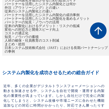
システム内製化を成功させるための総合ガイド
パートナーを活用したシステム内製化とは何か
外注（アウトソーシング）との違い
従来のシステム内製化との違い
パートナーを活用したシステム内製化の成功事例
パートナーを活用したシステム内製化を進めるメリット
パートナーの知見・ノウハウの活用
従来の内製化におけるデメリット・リスクの低減
arrow_upward
変化への対応力と開発スピード向上
コストの適正化
知見・ノウハウの蓄積
人材の確保・社員教育のコスト削減
まとめ・総括
日本システム技術株式会社（JAST）における長期パートナーシップ
の事例
システム内製化を成功させるための総合ガイド
近年、多くの企業がデジタルトランスフォーメーションへの
動きを加速させる中、システムを自社で開発・運用する内製
化の重要性が高まっています。しかし自社だけで完全に内製
化してしまうと、システム改修や市場ニーズに合わせた機能
追加などの対応に時間がかかったり、対応できん勝ったりす