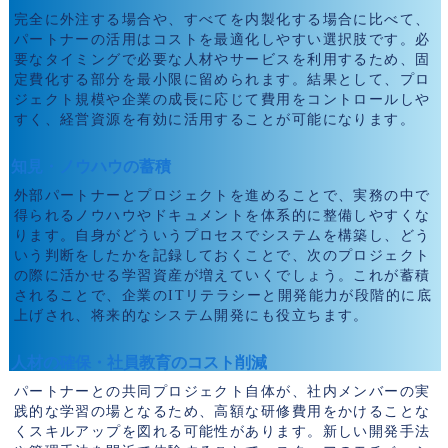
完全に外注する場合や、すべてを内製化する場合に比べて、
パートナーの活用はコストを最適化しやすい選択肢です。必
要なタイミングで必要な人材やサービスを利用するため、固
定費化する部分を最小限に留められます。結果として、プロ
ジェクト規模や企業の成長に応じて費用をコントロールしや
すく、経営資源を有効に活用することが可能になります。
知見・ノウハウの蓄積
外部パートナーとプロジェクトを進めることで、実務の中で
得られるノウハウやドキュメントを体系的に整備しやすくな
ります。自身がどういうプロセスでシステムを構築し、どう
いう判断をしたかを記録しておくことで、次のプロジェクト
の際に活かせる学習資産が増えていくでしょう。これが蓄積
されることで、企業のITリテラシーと開発能力が段階的に底
上げされ、将来的なシステム開発にも役立ちます。
人材の確保・社員教育のコスト削減
パートナーとの共同プロジェクト自体が、社内メンバーの実
践的な学習の場となるため、高額な研修費用をかけることな
くスキルアップを図れる可能性があります。新しい開発手法