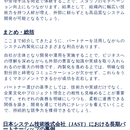
や管理手法を間近で体験することで、スタッフのモチベーシ
ョン向上にもつながります。結果として、組織内に幅広い技
術力を持つ人材が増え、外部に頼らずとも高品質なシステム
開発が可能となるでしょう。
まとめ・総括
ここまで紹介してきたように、パートナーを活用しながらの
システム内製化にはさまざまな利点があります。
自社が主体となり開発や運用を実施することで、ビジネスへ
の理解を深めながらも外部の豊富な知識や実績を取り入れら
れるのが最大の特徴です。内製化を進める上では、明確な役
割分担と綿密なコミュニケーションが欠かせず、これらをう
まくマネジメントできるかが成功を左右します。
パートナー選びの基準としては、技術力や実績だけでなく、
企業文化やプロジェクト理念との相性も見極めることが重要
です。それぞれの責務を明確にしつつも、柔軟に連携できる
関係を築き、開発を通じて社内にナレッジを蓄えていくこと
で、持続的な競争力を獲得できるでしょう。
日本システム技術株式会社（JAST）における長期パ
ートナーシップの事例