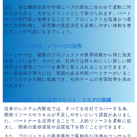
また、急な機能追加や市場ニーズの変化に合わせて柔軟に対
応できる点も、大きなメリットとして挙げられます。パート
ナーの専門家と連携することで、プロジェクトを迅速かつ柔
軟に方向転換し、経営層の意思決定を反映しやすい体制を整
えることが可能になるでしょう。
パートナーの知見・ノウハウの活用
パートナーは、複数のプロジェクトや業界経験から得た知見
を持っています。そのため、社内では得られにくい新しい開
発手法や運用ノウハウを素早く取り入れることができます。
特に新技術の導入には、実績のある外部パートナーがいるこ
とでリスクを大幅に低減でき、社内チームの学習効率を高め
られます。
従来の内製化におけるデメリット・リスクの低減
従来のシステム内製化では、すべてを自社でカバーする為、
開発リソースやスキルが不足しやすいという課題がありまし
た。パートナーを活用することで、人的リソースを柔軟に拡
大し、開発の進捗遅延や品質低下を防ぐことができます。
また、プロジェクトの要所要所で客観的な評価やコンサルテ