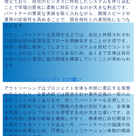
増えており、自社のビジネスに特化したシステムを作り込む
ことで市場の変化に柔軟に対応できるのが大きな利点です。
パートナーの豊富な実績を取り入れながら、開発スピードや
運用の拡張性を高めることで、競合他社との差別化にもつな
がります。
ただし、パートナーを活用する上では、自社と外部それぞれ
の役割分担や意思決定フローを明確化することが大切です。
外部へ過度に依存してしまうと、システムを自社でコントロ
ールしきれなくなるリスクもあるため、あくまで主体は自社
が担いながら適切に協力関係を構築していくことが求められ
ます。
外注（アウトソーシング）との違い
アウトソーシングはプロジェクト全体を外部に委託する形態
が中心となり、企業内部では開発方針や要件定義の一部のみ
を行うことが多くあります。対してパートナーを活用したシ
ステム内製化ではあくまで開発の主体が自社であり、全体像
を把握しながらプロセスを管理する点が大きな違いです。企
業の内側に技術や経験を蓄積しやすく、将来的に自社開発力
を強化できるメリットがある一方、パートナーとの協議や役
割分担が必要なため、円滑なコミュニケーション体制の構築