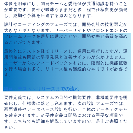
体像を明確にし、開発チームと委託側が共通認識を持つこと
が重要です。要件が曖昧なままだと後工程で仕様変更が頻発
し、納期や予算を圧迫する原因となります。
設計やコーディングのフェーズでは、開発会社の技術選定が
大きなカギとなります。サーバーサイドやフロントエンドの
フレームワークを適切に選ぶことで、開発効率と品質を高め
ることができます。
最終的にテストを経てリリースし、運用に移行しますが、運
用開始後も問題の早期発見と改善サイクルが欠かせません。
ユーザーからのフィードバックをもとに、段階的に機能拡張
を行う場合も多く、リリース後も継続的なやり取りが必要で
す。
開発～テスト～リリースまでの流れ
要件定義では、システムの目的や機能要件、非機能要件を明
確化し、仕様書に落とし込みます。次の設計フェーズでは、
画面遷移やデータベース設計を行い、全体のアーキテクチャ
を確定させます。※要件定義は開発における重要な項目で
す。こちらでも詳細を解説していますので、是非ご参照くだ
さい。