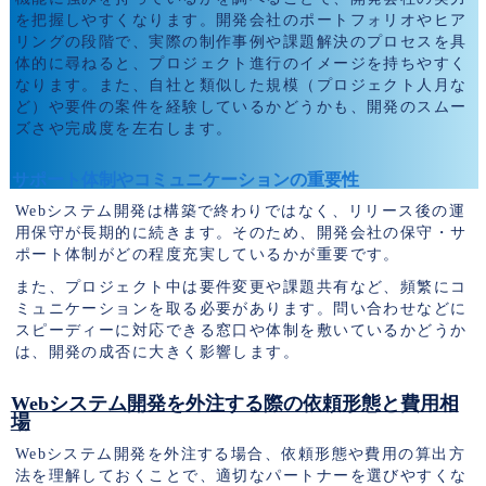
を把握しやすくなります。開発会社のポートフォリオやヒア
リングの段階で、実際の制作事例や課題解決のプロセスを具
体的に尋ねると、プロジェクト進行のイメージを持ちやすく
なります。また、自社と類似した規模（プロジェクト人月な
ど）や要件の案件を経験しているかどうかも、開発のスムー
ズさや完成度を左右します。
サポート体制やコミュニケーションの重要性
Webシステム開発は構築で終わりではなく、リリース後の運
用保守が長期的に続きます。そのため、開発会社の保守・サ
ポート体制がどの程度充実しているかが重要です。
また、プロジェクト中は要件変更や課題共有など、頻繁にコ
ミュニケーションを取る必要があります。問い合わせなどに
スピーディーに対応できる窓口や体制を敷いているかどうか
は、開発の成否に大きく影響します。
Webシステム開発を外注する際の依頼形態と費用相
場
Webシステム開発を外注する場合、依頼形態や費用の算出方
法を理解しておくことで、適切なパートナーを選びやすくな