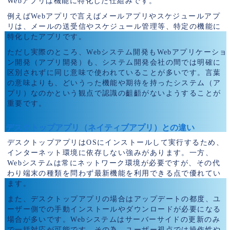
Webアプリは機能に特化した仕組みです。
例えばWebアプリで言えばメールアプリやスケジュールアプ
リは、メールの送受信やスケジュール管理等、特定の機能に
特化したアプリです。
ただし実際のところ、Webシステム開発もWebアプリケーショ
ン開発（アプリ開発）も、システム開発会社の間では明確に
区別されずに同じ意味で使われていることが多いです。言葉
の意味よりも、どいうった機能や期待を持ったシステム（ア
プリ）なのかという観点で認識の齟齬がないようすることが
重要です。
デスクトップアプリ（ネイティブアプリ）との違い
デスクトップアプリはOSにインストールして実行するため、
インターネット環境に依存しない強みがあります。一方、
Webシステムは常にネットワーク環境が必要ですが、その代
わり端末の種類を問わず最新機能を利用できる点で優れてい
ます。
また、デスクトップアプリの場合はアップデートの都度、ユ
ーザー側での手動インストールやダウンロードが必要になる
場合が多いです。Webシステムはサーバーサイドの更新のみ
で一括対応が可能です。その為、ユーザー視点では操作性や