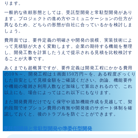
ります。
一般的な依頼形態としては、受託型開発と常駐型開発があり
ます。プロジェクトの進め方やコミュニケーションの仕方が
異なるため、どちらの形態が自社に合っているかを検討しま
しょう。
費用面では、要件定義の明確さや開発の規模、実装技術によ
って見積額が大きく変動します。企業の期待する機能を整理
し、開発工数を計算したうえで提示される見積を比較検討す
ることが大事です。
あくまでも超概算ですが、要件定義は開発工程にかかる費用
の10％～、開発工程は１画面150万円～を、ある程度ざっくり
した目安として見積金額をご確認ください。勿論、機能要件
や機能の複雑さ利用人数など加味して算出されるので、これ
以上にも、場合によってはこれ以下にもなります。
また開発費用だけでなく保守や追加機能作成を見越して、契
約段階でオプション費用の有無や開発後のサポート体制を確
認しておくと、後のトラブルを防ぐことができます。
受託型開発と常駐型開発や準委任型開発