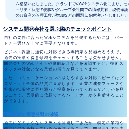
ム構築いたしました。クラウドでのWebシステム化により、セ
ュリティ状態の把握やグループ会社間での情報共有、現物確認
のIT資産の管理工数が増加などの問題点を解決いたしました。
システム開発会社を選ぶ際のチェックポイント
自社の要件に合ったWebシステムを開発するためには、パー
トナー選びが非常に重要となります。
ビジネス課題に適切に対応できる専門家を見極めるうえで、
過去の実績や得意領域をチェックすることは欠かせません。
開発会社のWebサイトや事例紹介などを確認すると、技術ス
タックや対象となる業種の傾向が見えてきます。
また、コミュニケーションの取りやすさや対応スピードはプ
ロジェクト全体の品質に直結します。企業の成長フェーズや
将来の拡張性に寄り添った提案を行ってくれるかどうかを見
ることで、長期的に信頼できるパートナーかを判断すること
ができます。
開発実績と得意分野の確認
過去にどのようなシステムを開発してきたか、特定の業種や
機能に強みを持っているかを調べることで、開発会社の実力