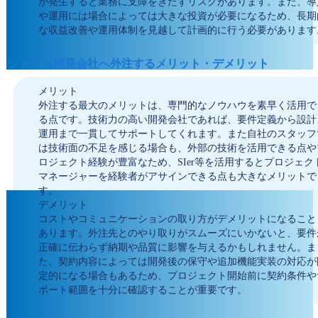
が発生すると業務に支障をきたすリスクがあります。また、導
や運用には場合によっては大きな投資が必要になるため、長期
な収益改善や運用体制を見越して計画的に行う必要があります
システム開発会社へ外注するメリット・デメリット
メリット
外注する最大のメリットは、専門的なノウハウを素早く活用で
る点です。技術力の高い開発会社であれば、要件定義から設計
運用まで一貫してサポートしてくれます。また自社のスタッフ
は技術面の不足を感じる場合も、外部の技術を活用できる点や
ロジェクト経験が豊富なため、SIer等を活用するとプロジェク
マネージャーを経験者がアサインできる点も大きなメリットで
す。
デメリット
コストやコミュニケーションの取り方がデメリットになること
あります。外注先とのやり取りがスムーズにいかないと、要件
正確に伝わらず納期や品質に影響を与えるかもしれません。ま
た、契約内容によっては開発後の保守や追加機能実装の対応が
定的になる場合もあるため、プロジェクト開始前に契約条件や
ポート範囲を十分に確認することが重要です。