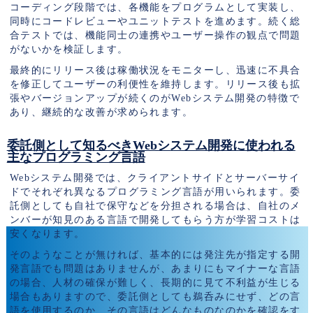
コーディング段階では、各機能をプログラムとして実装し、
同時にコードレビューやユニットテストを進めます。続く総
合テストでは、機能同士の連携やユーザー操作の観点で問題
がないかを検証します。
最終的にリリース後は稼働状況をモニターし、迅速に不具合
を修正してユーザーの利便性を維持します。リリース後も拡
張やバージョンアップが続くのがWebシステム開発の特徴で
あり、継続的な改善が求められます。
委託側として知るべきWebシステム開発に使われる
主なプログラミング言語
Webシステム開発では、クライアントサイドとサーバーサイ
ドでそれぞれ異なるプログラミング言語が用いられます。委
託側としても自社で保守などを分担される場合は、自社のメ
ンバーが知見のある言語で開発してもらう方が学習コストは
安くなります。
そのようなことが無ければ、基本的には発注先が指定する開
発言語でも問題はありませんが、あまりにもマイナーな言語
の場合、人材の確保が難しく、長期的に見て不利益が生じる
場合もありますので、委託側としても鵜呑みにせず、どの言
語を使用するのか、その言語はどんなものなのかを確認をす