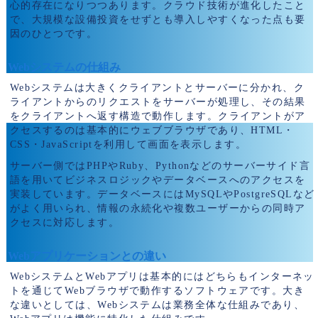
心的存在になりつつあります。クラウド技術が進化したこと
で、大規模な設備投資をせずとも導入しやすくなった点も要
因のひとつです。
Webシステムの仕組み
Webシステムは大きくクライアントとサーバーに分かれ、ク
ライアントからのリクエストをサーバーが処理し、その結果
をクライアントへ返す構造で動作します。クライアントがア
クセスするのは基本的にウェブブラウザであり、HTML・
CSS・JavaScriptを利用して画面を表示します。
サーバー側ではPHPやRuby、Pythonなどのサーバーサイド言
語を用いてビジネスロジックやデータベースへのアクセスを
実装しています。データベースにはMySQLやPostgreSQLなど
がよく用いられ、情報の永続化や複数ユーザーからの同時ア
クセスに対応します。
Webアプリケーションとの違い
WebシステムとWebアプリは基本的にはどちらもインターネッ
トを通じてWebブラウザで動作するソフトウェアです。大き
な違いとしては、Webシステムは業務全体な仕組みであり、