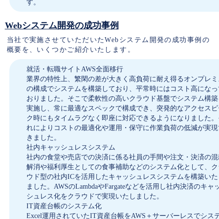
す。
Webシステム開発の成功事例
当社で実施させていただいたWebシステム開発の成功事例の
概要を、いくつかご紹介いたします。
就活・転職サイトAWS全面移行
業界の特性上、繁閑の差が大きく高負荷に耐え得るオンプレミ
の構成でシステムを構築しており、平常時にはコスト高になっ
おりました。そこで柔軟性の高いクラウド基盤でシステム構築
実施し、常に最適なスペックで構成でき、突発的なアクセスピ
ク時にもタイムラグなく即座に対応できるようになりました。
れによりコストの最適化や運用・保守に作業負荷の低減が実現
きました。
社内キャッシュレスシステム
社内の食堂や売店での決済に係る社員の手間や注文・決済の混
解消や福利厚生としての食事補助などのシステム化として、ク
ウド型の社内ICを活用したキャッシュレスシステムを構築いた
ました。AWSのLambdaやFargateなどを活用し社内決済のキャ
シュレス化をクラウドで実現いたしました。
IT資産台帳のシステム化
Excel運用されていたIT資産台帳をAWS＋サーバーレスでシス