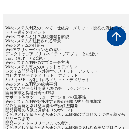
Webシステム開発のすべて｜仕組み・メリット・開発の流れ・パー
arrow_upward
トナー選定のポイント
Webシステムとは？基礎知識を解説
Webシステムが注目される背景
Webシステムの仕組み
Webアプリケーションとの違い
デスクトップアプリ（ネイティブアプリ）との違い
SaaS（ASP）との違い
Webシステム開発のアプローチ方法
Webシステム導入のメリットとデメリット
システム開発会社へ外注するメリット・デメリット
自社内で開発するメリット・デメリット
SaaS（ASP）を利用するメリット・デメリット
Webシステム開発の成功事例
システム開発会社を選ぶ際のチェックポイント
開発実績と得意分野の確認
サポート体制やコミュニケーションの重要性
Webシステム開発を外注する際の依頼形態と費用相場
受託型開発と常駐型開発や準委任型開発
開発費用の内訳と見積もりのポイント
委託側として知るべきWebシステム開発のプロセス：要件定義から
リリースまで
開発～テスト～リリースまでの流れ
委託側として知るべきWebシステム開発に使われる主なプログラミ