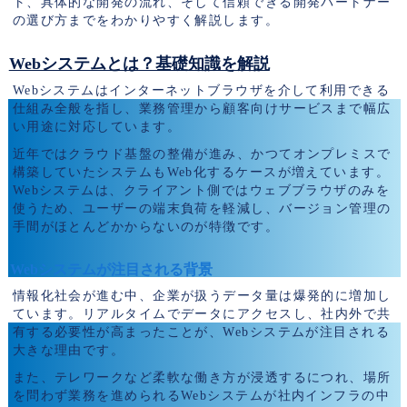
ト、具体的な開発の流れ、そして信頼できる開発パートナー
の選び方までをわかりやすく解説します。
Webシステムとは？基礎知識を解説
Webシステムはインターネットブラウザを介して利用できる
仕組み全般を指し、業務管理から顧客向けサービスまで幅広
い用途に対応しています。
近年ではクラウド基盤の整備が進み、かつてオンプレミスで
構築していたシステムもWeb化するケースが増えています。
Webシステムは、クライアント側ではウェブブラウザのみを
使うため、ユーザーの端末負荷を軽減し、バージョン管理の
手間がほとんどかからないのが特徴です。
Webシステムが注目される背景
情報化社会が進む中、企業が扱うデータ量は爆発的に増加し
ています。リアルタイムでデータにアクセスし、社内外で共
有する必要性が高まったことが、Webシステムが注目される
大きな理由です。
また、テレワークなど柔軟な働き方が浸透するにつれ、場所
を問わず業務を進められるWebシステムが社内インフラの中