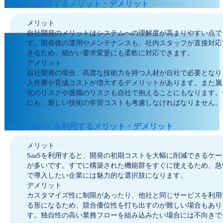
自社内で開発するメリット・デメリット
メリット
自社開発のメリットはシステムへの理解度が高まりやすい点で
す。開発後の運用やメンテナンスも、社内スタッフが直接対応
きるため、細かい要求変更にも柔軟に対応できます。
デメリット
自社開発の場合、高度な技術力を持つ人材が自社で必要となり
人件費や育成コストが増大するデメリットがあります。また属
化のリスクや退職のリスクも自社で抱えることにもなります。
にも、新しい技術の学習コストも考慮しなければなりません。
SaaS（ASP）を利用するメリット・デメリット
メリット
SaaSを利用すると、開発の初期コストを大幅に削減できるケー
が多いです。すでに構築された機能群をすぐに使えるため、急
で導入したい企業には魅力的な選択肢になります。
デメリット
カスタマイズ性に制限があったり、他社と同じサービスを利用
る形になるため、競合優位性を打ち出すのが難しい場合もあり
す。独自性の高い業務フローを組み込みたい場合には不向きで