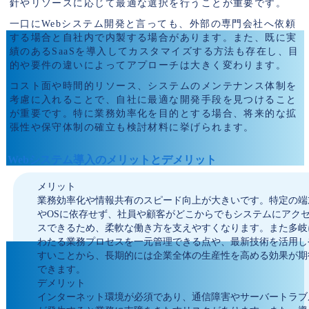
針やリソースに応じて最適な選択を行うことが重要です。
一口にWebシステム開発と言っても、外部の専門会社へ依頼
する場合と自社内で内製する場合があります。また、既に実
績のあるSaaSを導入してカスタマイズする方法も存在し、目
的や要件の違いによってアプローチは大きく変わります。
コスト面や時間的リソース、システムのメンテナンス体制を
考慮に入れることで、自社に最適な開発手段を見つけること
が重要です。特に業務効率化を目的とする場合、将来的な拡
張性や保守体制の確立も検討材料に挙げられます。
Webシステム導入のメリットとデメリット
メリット
業務効率化や情報共有のスピード向上が大きいです。特定の端
やOSに依存せず、社員や顧客がどこからでもシステムにアク
スできるため、柔軟な働き方を支えやすくなります。また多岐
わたる業務プロセスを一元管理できる点や、最新技術を活用し
すいことから、長期的には企業全体の生産性を高める効果が期
できます。
デメリット
インターネット環境が必須であり、通信障害やサーバートラブ