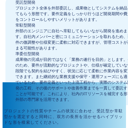
受託型開発
プロジェクト全体を外部委託し、成果物としてシステムを納品
てもらう形態です。要件定義をしっかり行うほど開発期間や費
をコントロールしやすいメリットがあります。
常駐型開発
外部のエンジニアに自社へ常駐してもらいながら開発を進めま
す。自社内メンバーと密にコミュニケーションを取れるため、
件の微調整や仕様変更に柔軟に対応できますが、管理コストが
まる可能性があります。
準委任型開発
成果物の完成が目的ではなく「業務の遂行を目的」とします。
のため、要件が流動的なプロジェクトや、仕様が確定していな
段階でも契約を結びやすく、状況に応じて柔軟に作業内容を変
できます。また継続的な業務支援や保守・運用フェーズにも適
ているため、要件定義といった上流工程から、実際のシステム
発の工程、その後のサポートや改善作業までを一貫して委託す
ことが可能です。これにより、社内のITリソースを補完する形
外部の専門家を活用できます。
プロジェクトの性質やチームの状況に合わせ、受託型か常駐
型かを選定すると同時に、双方の長所を活かせるハイブリッ
ドな形を模索してください。