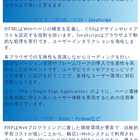
る方がより良いと言えます。
クライアントサイド：HTML・CSS・JavaScript
HTMLはWebページの構造を定義し、CSSはデザインやレイア
ウトを設定する役割を担います。JavaScriptはブラウザ上で動
的な処理を実行でき、ユーザーインタラクションを強化しま
す。
各ブラウザでの互換性を意識しながらコーディングを行い、
適切なバージョン管理やフレームワークの導入で生産性を高
めることがポイントです。ユーザビリティやアクセシビリテ
ィを考慮した設計を行うことで、多様なユーザー環境に対応
可能となります。
また、SPA（Single Page Application）のように、ページ遷移
を最低限に抑えた高いユーザー体験を実現するための活用事
例も増えています。
サーバーサイド：PHP・Ruby・Pythonなど
PHPはWebプログラミングに適した開発環境が豊富で、比較的
学習コストが低いことから、幅広いWebシステムで利用され